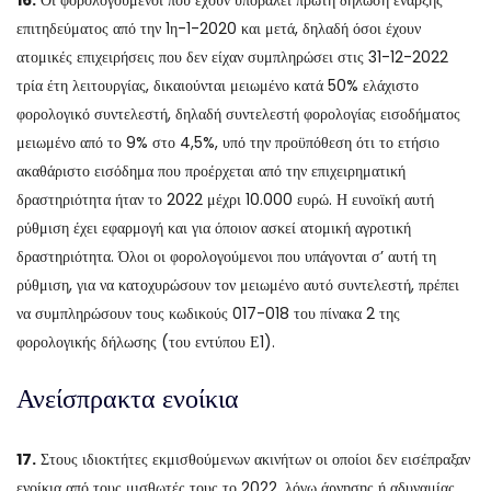
16.
Οι φορολογούμενοι που έχουν υποβάλει πρώτη δήλωση έναρξης
επιτηδεύματος από την 1η-1-2020 και μετά, δηλαδή όσοι έχουν
ατομικές επιχειρήσεις που δεν είχαν συμπληρώσει στις 31-12-2022
τρία έτη λειτουργίας, δικαιούνται μειωμένο κατά 50% ελάχιστο
φορολογικό συντελεστή, δηλαδή συντελεστή φορολογίας εισοδήματος
μειωμένο από το 9% στο 4,5%, υπό την προϋπόθεση ότι το ετήσιο
ακαθάριστο εισόδημα που προέρχεται από την επιχειρηματική
δραστηριότητα ήταν το 2022 μέχρι 10.000 ευρώ. Η ευνοϊκή αυτή
ρύθμιση έχει εφαρμογή και για όποιον ασκεί ατομική αγροτική
δραστηριότητα. Όλοι οι φορολογούμενοι που υπάγονται σ’ αυτή τη
ρύθμιση, για να κατοχυρώσουν τον μειωμένο αυτό συντελεστή, πρέπει
να συμπληρώσουν τους κωδικούς 017-018 του πίνακα 2 της
φορολογικής δήλωσης (του εντύπου Ε1).
Ανείσπρακτα ενοίκια
17.
Στους ιδιοκτήτες εκμισθούμενων ακινήτων οι οποίοι δεν εισέπραξαν
ενοίκια από τους μισθωτές τους το 2022, λόγω άρνησης ή αδυναμίας