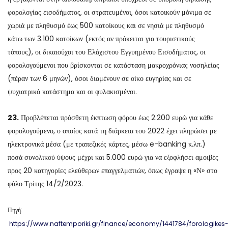
φορολογίας εισοδήματος, οι στρατευμένοι, όσοι κατοικούν μόνιμα σε
χωριά με πληθυσμό έως 500 κατοίκους και σε νησιά με πληθυσμό
κάτω των 3.100 κατοίκων (εκτός αν πρόκειται για τουριστικούς
τόπους), οι δικαιούχοι του Ελάχιστου Εγγυημένου Εισοδήματος, οι
φορολογούμενοι που βρίσκονται σε κατάσταση μακροχρόνιας νοσηλείας
(πέραν των 6 μηνών), όσοι διαμένουν σε οίκο ευγηρίας και σε
ψυχιατρικό κατάστημα και οι φυλακισμένοι.
23.
Προβλέπεται πρόσθετη έκπτωση φόρου έως 2.200 ευρώ για κάθε
φορολογούμενο, ο οποίος κατά τη διάρκεια του 2022 έχει πληρώσει με
ηλεκτρονικά μέσα (με τραπεζικές κάρτες, μέσω e-banking κ.λπ.)
ποσά συνολικού ύψους μέχρι και 5.000 ευρώ για να εξοφλήσει αμοιβές
προς 20 κατηγορίες ελεύθερων επαγγελματιών, όπως έγραψε η «Ν» στο
φύλο Τρίτης 14/2/2023.
Πηγή:
https://www.naftemporiki.gr/finance/economy/1441784/forologikes