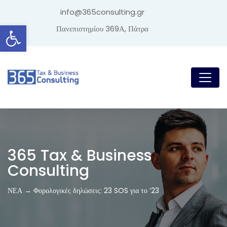
info@365consulting.gr
Ανοίξτε τη γραμμή εργαλείων
Πανεπιστημίου 369Α, Πάτρα
365 Tax & Business
Consulting
ΝΕΑ → Φορολογικές δηλώσεις: 23 SOS για το ’23