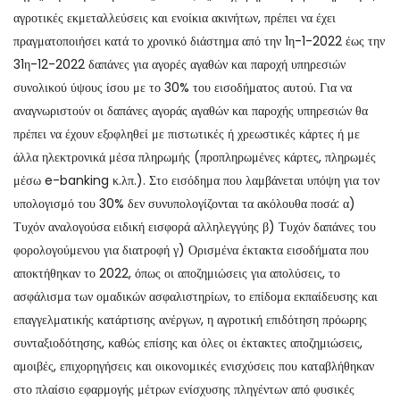
αγροτικές εκμεταλλεύσεις και ενοίκια ακινήτων, πρέπει να έχει
πραγματοποιήσει κατά το χρονικό διάστημα από την 1η-1-2022 έως την
31η-12-2022 δαπάνες για αγορές αγαθών και παροχή υπηρεσιών
συνολικού ύψους ίσου με το 30% του εισοδήματος αυτού. Για να
αναγνωριστούν οι δαπάνες αγοράς αγαθών και παροχής υπηρεσιών θα
πρέπει να έχουν εξοφληθεί με πιστωτικές ή χρεωστικές κάρτες ή με
άλλα ηλεκτρονικά μέσα πληρωμής (προπληρωμένες κάρτες, πληρωμές
μέσω e-banking κ.λπ.). Στο εισόδημα που λαμβάνεται υπόψη για τον
υπολογισμό του 30% δεν συνυπολογίζονται τα ακόλουθα ποσά: α)
Τυχόν αναλογούσα ειδική εισφορά αλληλεγγύης β) Τυχόν δαπάνες του
φορολογούμενου για διατροφή γ) Ορισμένα έκτακτα εισοδήματα που
αποκτήθηκαν το 2022, όπως οι αποζημιώσεις για απολύσεις, το
ασφάλισμα των ομαδικών ασφαλιστηρίων, το επίδομα εκπαίδευσης και
επαγγελματικής κατάρτισης ανέργων, η αγροτική επιδότηση πρόωρης
συνταξιοδότησης, καθώς επίσης και όλες οι έκτακτες αποζημιώσεις,
αμοιβές, επιχορηγήσεις και οικονομικές ενισχύσεις που καταβλήθηκαν
στο πλαίσιο εφαρμογής μέτρων ενίσχυσης πληγέντων από φυσικές