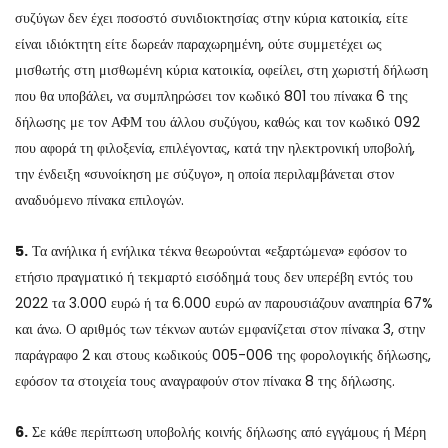
συζύγων δεν έχει ποσοστό συνιδιοκτησίας στην κύρια κατοικία, είτε
είναι ιδιόκτητη είτε δωρεάν παραχωρημένη, ούτε συμμετέχει ως
μισθωτής στη μισθωμένη κύρια κατοικία, οφείλει, στη χωριστή δήλωση
που θα υποβάλει, να συμπληρώσει τον κωδικό 801 του πίνακα 6 της
δήλωσης με τον ΑΦΜ του άλλου συζύγου, καθώς και τον κωδικό 092
που αφορά τη φιλοξενία, επιλέγοντας, κατά την ηλεκτρονική υποβολή,
την ένδειξη «συνοίκηση με σύζυγο», η οποία περιλαμβάνεται στον
αναδυόμενο πίνακα επιλογών.
5.
Τα ανήλικα ή ενήλικα τέκνα θεωρούνται «εξαρτώμενα» εφόσον το
ετήσιο πραγματικό ή τεκμαρτό εισόδημά τους δεν υπερέβη εντός του
2022 τα 3.000 ευρώ ή τα 6.000 ευρώ αν παρουσιάζουν αναπηρία 67%
και άνω. Ο αριθμός των τέκνων αυτών εμφανίζεται στον πίνακα 3, στην
παράγραφο 2 και στους κωδικούς 005-006 της φορολογικής δήλωσης,
εφόσον τα στοιχεία τους αναγραφούν στον πίνακα 8 της δήλωσης.
6.
Σε κάθε περίπτωση υποβολής κοινής δήλωσης από εγγάμους ή Μέρη