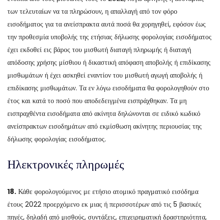
των τελευταίων να τα πληρώσουν, η απαλλαγή από τον φόρο
εισοδήματος για τα ανείσπρακτα αυτά ποσά θα χορηγηθεί, εφόσον έως
την προθεσμία υποβολής της ετήσιας δήλωσης φορολογίας εισοδήματος
έχει εκδοθεί εις βάρος του μισθωτή διαταγή πληρωμής ή διαταγή
απόδοσης χρήσης μίσθιου ή δικαστική απόφαση αποβολής ή επιδίκασης
μισθωμάτων ή έχει ασκηθεί εναντίον του μισθωτή αγωγή αποβολής ή
επιδίκασης μισθωμάτων. Τα εν λόγω εισοδήματα θα φορολογηθούν στο
έτος και κατά το ποσό που αποδεδειγμένα εισπράχθηκαν. Τα μη
εισπραχθέντα εισοδήματα από ακίνητα δηλώνονται σε ειδικό κωδικό
ανείσπρακτων εισοδημάτων από εκμίσθωση ακίνητης περιουσίας της
δήλωσης φορολογίας εισοδήματος.
Ηλεκτρονικές πληρωμές
18.
Κάθε φορολογούμενος με ετήσιο ατομικό πραγματικό εισόδημα
έτους 2022 προερχόμενο εκ μιας ή περισσοτέρων από τις 5 βασικές
πηγές, δηλαδή από μισθούς, συντάξεις, επιχειρηματική δραστηριότητα,