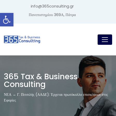
info@365consulting.gr
Ανοίξτε τη γραμμή εργαλείων
Πανεπιστημίου 369Α, Πάτρα
365 Tax & Business
Consulting
ΝΕΑ → Γ. Πιτσιλής (ΑΑΔΕ): Έρχεται πρωτόκολλο επισκέψεων στις
Εφορίες