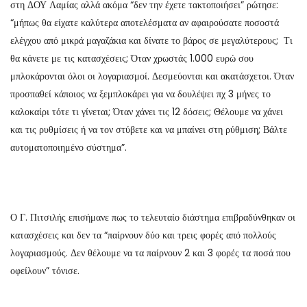
στη ΔΟΥ Λαμίας αλλά ακόμα “δεν την έχετε τακτοποιήσει” ρώτησε:
“μήπως θα είχατε καλύτερα αποτελέσματα αν αφαιρούσατε ποσοστά
ελέγχου από μικρά μαγαζάκια και δίνατε το βάρος σε μεγαλύτερους; Τι
θα κάνετε με τις κατασχέσεις; Όταν χρωστάς 1.000 ευρώ σου
μπλοκάρονται όλοι οι λογαριασμοί. Δεσμεύονται και ακατάσχετοι. Όταν
προσπαθεί κάποιος να ξεμπλοκάρει για να δουλέψει πχ 3 μήνες το
καλοκαίρι τότε τι γίνεται; Όταν χάνει τις 12 δόσεις; Θέλουμε να χάνει
και τις ρυθμίσεις ή να τον στύβετε και να μπαίνει στη ρύθμιση; Βάλτε
αυτοματοποιημένο σύστημα”.
Ο Γ. Πιτσιλής επισήμανε πως το τελευταίο διάστημα επιβραδύνθηκαν οι
κατασχέσεις και δεν τα “παίρνουν δύο και τρεις φορές από πολλούς
λογαριασμούς. Δεν θέλουμε να τα παίρνουν 2 και 3 φορές τα ποσά που
οφείλουν” τόνισε.