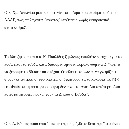
Ο κ. Χρ. Αντωνίου ρώτησε πως γίνεται η “προτεραιοποίηση από την
ΑΑΔΕ, πως επιλέγονται ‘κούφιες’ υποθέσεις χωρίς εισπρακτικό
αποτέλεσμα;”.
Το ίδιο ζήτησε και ο κ. Κ. Παυλίδης ζητώντας επιπλέον στοιχεία για το
πόσα είναι τα έσοδα κατά διάφορες ομάδες φορολογουμένων: “πρέπει
να ξέρουμε το δίκαιο του στόχου. Οφείλει η κοινωνία να γνωρίζει τι
δίνουν οι γιατροί, οι εφοπλιστές, οι δικηγόροι, τα νοικοκυριά. Το risk
analysis και η προτεραιοποίηση δεν είναι το Άγιο Δισκοπότηρο. Από
ποιες κατηγορίες προκύπτουν τα Δημόσια Έσοδα;”.
Ο κ. Δ. Βέττας αφού επισήμανε ότι προκηρύχθηκε θέση προϊσταμένου