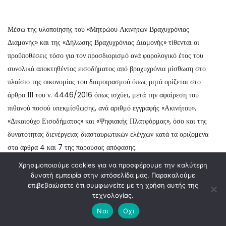
Μέσω της υλοποίησης του «Μητρώου Ακινήτων Βραχυχρόνιας
Διαμονής» και της «Δήλωσης Βραχυχρόνιας Διαμονής» τίθενται οι
προϋποθέσεις τόσο για τον προσδιορισμό ανά φορολογικό έτος του
συνολικά αποκτηθέντος εισοδήματος από βραχυχρόνια μίσθωση στο
πλαίσιο της οικονομίας του διαμοιρασμού όπως ρητά ορίζεται στο
άρθρο 111 του ν. 4446/2016 όπως ισχύει, μετά την αφαίρεση του
πιθανού ποσού υπεκμίσθωσης, ανά αριθμό εγγραφής «Ακινήτου»,
«Δικαιούχο Εισοδήματος» και «Ψηφιακής Πλατφόρμας», όσο και της
δυνατότητας διενέργειας διασταυρωτικών ελέγχων κατά τα οριζόμενα
στα άρθρα 4 και 7 της παρούσας απόφασης.
Χρησιμοποιούμε cookies για να προσφέρουμε την καλύτερη
δυνατή εμπειρία στην ιστόσελίδα μας. Παρακαλούμε
επιβεβαιώσετε ότι συμφωνείτε με τη χρήση αυτής της
τεχνολογίας.
Άρθρο 10 Έναρξη ισχύος
Ναι
Οχι
Η παρούσα απόφαση ισχύει για βραχυχρόνιες μισθώσεις στο πλαίσιο