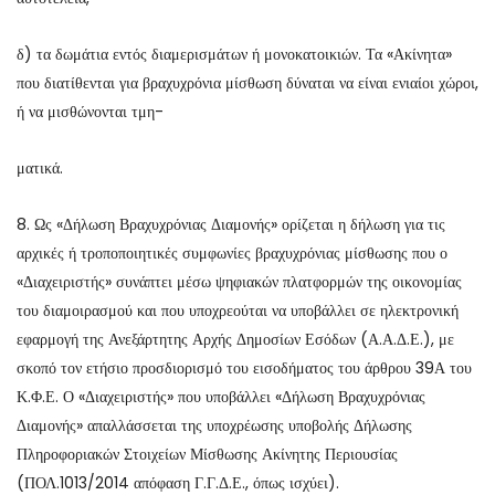
δ) τα δωμάτια εντός διαμερισμάτων ή μονοκατοικιών. Τα «Ακίνητα»
που διατίθενται για βραχυχρόνια μίσθωση δύναται να είναι ενιαίοι χώροι,
ή να μισθώνονται τμη-
ματικά.
8. Ως «Δήλωση Βραχυχρόνιας Διαμονής» ορίζεται η δήλωση για τις
αρχικές ή τροποποιητικές συμφωνίες βραχυχρόνιας μίσθωσης που ο
«Διαχειριστής» συνάπτει μέσω ψηφιακών πλατφορμών της οικονομίας
του διαμοιρασμού και που υποχρεούται να υποβάλλει σε ηλεκτρονική
εφαρμογή της Ανεξάρτητης Αρχής Δημοσίων Εσόδων (Α.Α.Δ.Ε.), με
σκοπό τον ετήσιο προσδιορισμό του εισοδήματος του άρθρου 39Α του
Κ.Φ.Ε. Ο «Διαχειριστής» που υποβάλλει «Δήλωση Βραχυχρόνιας
Διαμονής» απαλλάσσεται της υποχρέωσης υποβολής Δήλωσης
Πληροφοριακών Στοιχείων Μίσθωσης Ακίνητης Περιουσίας
(ΠΟΛ.1013/2014 απόφαση Γ.Γ.Δ.Ε., όπως ισχύει).