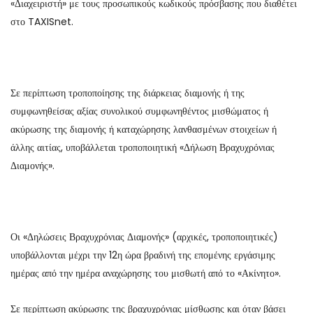
«Διαχειριστή» με τους προσωπικούς κωδικούς πρόσβασης που διαθέτει
στο TAXISnet.
Σε περίπτωση τροποποίησης της διάρκειας διαμονής ή της
συμφωνηθείσας αξίας συνολικού συμφωνηθέντος μισθώματος ή
ακύρωσης της διαμονής ή καταχώρησης λανθασμένων στοιχείων ή
άλλης αιτίας, υποβάλλεται τροποποιητική «Δήλωση Βραχυχρόνιας
Διαμονής».
Οι «Δηλώσεις Βραχυχρόνιας Διαμονής» (αρχικές, τροποποιητικές)
υποβάλλονται μέχρι την 12η ώρα βραδινή της επομένης εργάσιμης
ημέρας από την ημέρα αναχώρησης του μισθωτή από το «Ακίνητο».
Σε περίπτωση ακύρωσης της βραχυχρόνιας μίσθωσης και όταν βάσει