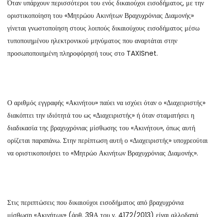
Όταν υπάρχουν περισσότεροι του ενός δικαιούχοι εισοδήματος, με την
οριστικοποίηση του «Μητρώου Ακινήτων Βραχυχρόνιας Διαμονής»
γίνεται γνωστοποίηση στους λοιπούς δικαιούχους εισοδήματος μέσω
τυποποιημένου ηλεκτρονικού μηνύματος που αναρτάται στην
προσωποποιημένη πληροφόρησή τους στο TAXISnet.
Ο αριθμός εγγραφής «Ακινήτου» παύει να ισχύει όταν ο «Διαχειριστής»
διακόπτει την ιδιότητά του ως «Διαχειριστής» ή όταν σταματήσει η
διαδικασία της βραχυχρόνιας μίσθωσης του «Ακινήτου», όπως αυτή
ορίζεται παραπάνω. Στην περίπτωση αυτή ο «Διαχειριστής» υποχρεούται
να οριστικοποιήσει το «Μητρώο Ακινήτων Βραχυχρόνιας Διαμονής».
Στις περιπτώσεις που δικαιούχοι εισοδήματος από βραχυχρόνια
μίσθωση «Ακινήτων» (άρθ. 39Α του ν. 4172/2013) είναι αλλοδαπά