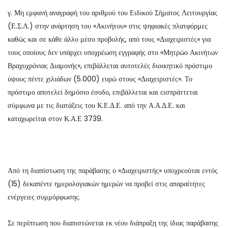
γ. Μη εμφανή αναγραφή του αριθμού του Ειδικού Σήματος Λειτουργίας
(Ε.Σ.Λ.) στην ανάρτηση του «Ακινήτου» στις ψηφιακές πλατφόρμες
καθώς και σε κάθε άλλο μέσο προβολής, από τους «Διαχειριστές» για
τους οποίους δεν υπάρχει υποχρέωση εγγραφής στο «Μητρώο Ακινήτων
Βραχυχρόνιας Διαμονής», επιβάλλεται αυτοτελές διοικητικό πρόστιμο
ύψους πέντε χιλιάδων (5.000) ευρώ στους «Διαχειριστές». Το
πρόστιμο αποτελεί δημόσιο έσοδο, επιβάλλεται και εισπράττεται
σύμφωνα με τις διατάξεις του Κ.Ε.Δ.Ε. από την Α.Α.Δ.Ε. και
καταχωρείται στον Κ.Α.Ε 3739.
Από τη διαπίστωση της παράβασης ο «Διαχειριστής» υποχρεούται εντός
(15) δεκαπέντε ημερολογιακών ημερών να προβεί στις απαραίτητες
ενέργειες συμμόρφωσης.
Σε περίπτωση που διαπιστώνεται εκ νέου διάπραξη της ίδιας παράβασης