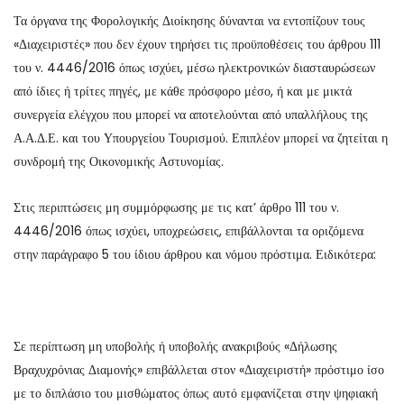
Τα όργανα της Φορολογικής Διοίκησης δύνανται να εντοπίζουν τους
«Διαχειριστές» που δεν έχουν τηρήσει τις προϋποθέσεις του άρθρου 111
του ν. 4446/2016 όπως ισχύει, μέσω ηλεκτρονικών διασταυρώσεων
από ίδιες ή τρίτες πηγές, με κάθε πρόσφορο μέσο, ή και με μικτά
συνεργεία ελέγχου που μπορεί να αποτελούνται από υπαλλήλους της
Α.Α.Δ.Ε. και του Υπουργείου Τουρισμού. Επιπλέον μπορεί να ζητείται η
συνδρομή της Οικονομικής Αστυνομίας.
Στις περιπτώσεις μη συμμόρφωσης με τις κατ’ άρθρο 111 του ν.
4446/2016 όπως ισχύει, υποχρεώσεις, επιβάλλονται τα οριζόμενα
στην παράγραφο 5 του ίδιου άρθρου και νόμου πρόστιμα. Ειδικότερα:
Σε περίπτωση μη υποβολής ή υποβολής ανακριβούς «Δήλωσης
Βραχυχρόνιας Διαμονής» επιβάλλεται στον «Διαχειριστή» πρόστιμο ίσο
με το διπλάσιο του μισθώματος όπως αυτό εμφανίζεται στην ψηφιακή