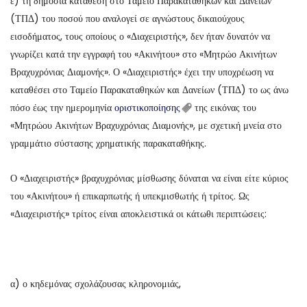
ε) τη δημόσια κατάθεση στο Ταμείο Παρακαταθηκών και Δανείων
(ΤΠΔ) του ποσού που αναλογεί σε αγνώστους δικαιούχους
εισοδήματος, τους οποίους ο «Διαχειριστής», δεν ήταν δυνατόν να
γνωρίζει κατά την εγγραφή του «Ακινήτου» στο «Μητρώο Ακινήτων
Βραχυχρόνιας Διαμονής». Ο «Διαχειριστής» έχει την υποχρέωση να
καταθέσει στο Ταμείο Παρακαταθηκών και Δανείων (ΤΠΔ) το ως άνω
πόσο έως την ημερομηνία
οριστικοποίησης
της εικόνας του
«Μητρώου Ακινήτων Βραχυχρόνιας Διαμονής», με σχετική μνεία στο
γραμμάτιο σύστασης χρηματικής παρακαταθήκης.
Ο «Διαχειριστής» βραχυχρόνιας μίσθωσης δύναται να είναι είτε κύριος
του «Ακινήτου» ή επικαρπωτής ή υπεκμισθωτής ή τρίτος. Ως
«Διαχειριστής» τρίτος είναι αποκλειστικά οι κάτωθι περιπτώσεις:
α) ο κηδεμόνας σχολάζουσας κληρονομιάς,