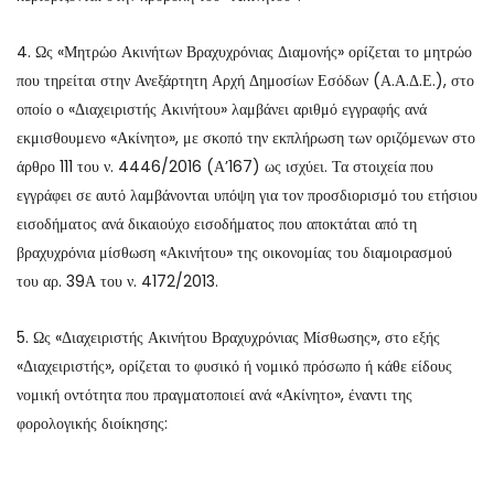
4. Ως «Μητρώο Ακινήτων Βραχυχρόνιας Διαμονής» ορίζεται το μητρώο
που τηρείται στην Ανεξάρτητη Αρχή Δημοσίων Εσόδων (Α.Α.Δ.Ε.), στο
οποίο ο «Διαχειριστής Ακινήτου» λαμβάνει αριθμό εγγραφής ανά
εκμισθουμενο «Ακίνητο», με σκοπό την εκπλήρωση των οριζόμενων στο
άρθρο 111 του ν. 4446/2016 (Α’167) ως ισχύει. Τα στοιχεία που
εγγράφει σε αυτό λαμβάνονται υπόψη για τον προσδιορισμό του ετήσιου
εισοδήματος ανά δικαιούχο εισοδήματος που αποκτάται από τη
βραχυχρόνια μίσθωση «Ακινήτου» της οικονομίας του διαμοιρασμού
του αρ. 39Α του ν. 4172/2013.
5. Ως «Διαχειριστής Ακινήτου Βραχυχρόνιας Μίσθωσης», στο εξής
«Διαχειριστής», ορίζεται το φυσικό ή νομικό πρόσωπο ή κάθε είδους
νομική οντότητα που πραγματοποιεί ανά «Ακίνητο», έναντι της
φορολογικής διοίκησης: