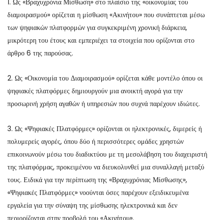
1. Ως «Βραχυχρόνια Μίσθωση» στο πλαίσιο της «οικονομίας του
διαμοιρασμού» ορίζεται η μίσθωση «Ακινήτου» που συνάπτεται μέσω
των ψηφιακών πλατφορμών για συγκεκριμένη χρονική διάρκεια,
μικρότερη του έτους και εμπεριέχει τα στοιχεία που ορίζονται στο
άρθρο 6 της παρούσας.
2. Ως «Οικονομία του Διαμοιρασμού» ορίζεται κάθε μοντέλο όπου οι
ψηφιακές πλατφόρμες δημιουργούν μια ανοικτή αγορά για την
προσωρινή χρήση αγαθών ή υπηρεσιών που συχνά παρέχουν ιδιώτες.
3. Ως «Ψηφιακές Πλατφόρμες» ορίζονται οι ηλεκτρονικές, διμερείς ή
πολυμερείς αγορές, όπου δύο ή περισσότερες ομάδες χρηστών
επικοινωνούν μέσω του διαδικτύου με τη μεσολάβηση του διαχειριστή
της πλατφόρμας, προκειμένου να διευκολυνθεί μια συναλλαγή μεταξύ
τους. Ειδικά για την περίπτωση της «Βραχυχρόνιας Μίσθωσης»,
«Ψηφιακές Πλατφόρμες» νοούνται όσες παρέχουν εξειδικευμένα
εργαλεία για την σύναψη της μίσθωσης ηλεκτρονικά και δεν
περιορίζονται στην προβολή του «Ακινήτου».