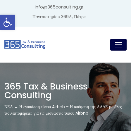
info@365consulting.gr
Ανοίξτε τη γραμμή εργαλείων
Πανεπιστημίου 369Α, Πάτρα
365 Tax & Business
Consulting
ΝΕΑ → Η ενοικίαση τύπου Airbnb – Η απόφαση της ΑΑΔΕ με όλες
τις λεπτομέρειες για τις μισθώσεις τύπου Airbnb