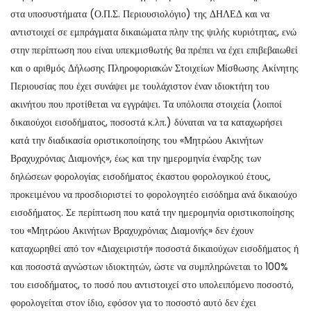
στα υποσυστήματα (Ο.Π.Σ. Περιουσιολόγιο) της ΔΗΛΕΔ και να
αντιστοιχεί σε εμπράγματα δικαιώματα πλην της ψιλής κυριότητας, ενώ
στην περίπτωση που είναι υπεκμισθωτής θα πρέπει να έχει επιβεβαιωθεί
και ο αριθμός Δήλωσης Πληροφοριακών Στοιχείων Μίσθωσης Ακίνητης
Περιουσίας που έχει συνάψει με τουλάχιστον έναν ιδιοκτήτη του
ακινήτου που προτίθεται να εγγράψει. Τα υπόλοιπα στοιχεία (λοιποί
δικαιούχοι εισοδήματος, ποσοστά κ.λπ.) δύναται να τα καταχωρήσει
κατά την διαδικασία οριστικοποίησης του «Μητρώου Ακινήτων
Βραχυχρόνιας Διαμονής», έως και την ημερομηνία έναρξης των
δηλώσεων φορολογίας εισοδήματος έκαστου φορολογικού έτους,
προκειμένου να προσδιοριστεί το φορολογητέο εισόδημα ανά δικαιούχο
εισοδήματος. Σε περίπτωση που κατά την ημερομηνία οριστικοποίησης
του «Μητρώου Ακινήτων Βραχυχρόνιας Διαμονής» δεν έχουν
καταχωρηθεί από τον «Διαχειριστή» ποσοστά δικαιούχων εισοδήματος ή
και ποσοστά αγνώστων ιδιοκτητών, ώστε να συμπληρώνεται το 100%
του εισοδήματος, το ποσό που αντιστοιχεί στο υπολειπόμενο ποσοστό,
φορολογείται στον ίδιο, εφόσον για το ποσοστό αυτό δεν έχει