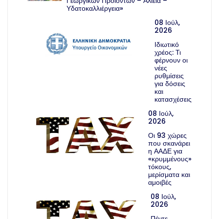
Γεωργικών Προϊόντων – Αλιεία –
Υδατοκαλλιέργεια»
08 Ιούλ,
2026
Ιδιωτικό
χρέος: Τι
φέρνουν οι
νέες
ρυθμίσεις
για δόσεις
και
κατασχέσεις
08 Ιούλ,
2026
Οι 93 χώρες
που σκανάρει
η ΑΑΔΕ για
«κρυμμένους»
τόκους,
μερίσματα και
αμοιβές
08 Ιούλ,
2026
Πέντε