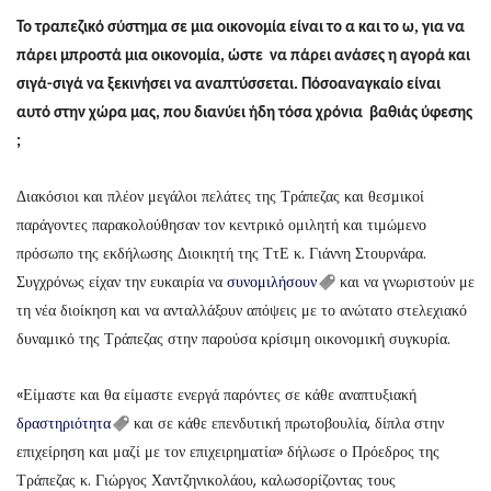
Το τραπεζικό σύστημα σε μια οικονομία είναι το α και το ω, για να
πάρει μπροστά μια οικονομία, ώστε να πάρει ανάσες η αγορά και
σιγά-σιγά να ξεκινήσει να αναπτύσσεται.
Πόσ
o
αναγκαίο είναι
αυτό στην χώρα μας, που διανύει ήδη τόσα χρόνια βαθιάς ύφεσης
;
Διακόσιοι και πλέον μεγάλοι πελάτες της Τράπεζας και θεσμικοί
παράγοντες παρακολούθησαν τον κεντρικό ομιλητή και τιμώμενο
πρόσωπο της εκδήλωσης Διοικητή της ΤτΕ κ. Γιάννη Στουρνάρα.
Συγχρόνως είχαν την ευκαιρία να
συνομιλήσουν
και να γνωριστούν με
τη νέα διοίκηση και να ανταλλάξουν απόψεις με το ανώτατο στελεχιακό
δυναμικό της Τράπεζας στην παρούσα κρίσιμη οικονομική συγκυρία.
«Είμαστε και θα είμαστε ενεργά παρόντες σε κάθε αναπτυξιακή
δραστηριότητα
και σε κάθε επενδυτική πρωτοβουλία, δίπλα στην
επιχείρηση και μαζί με τον επιχειρηματία» δήλωσε ο Πρόεδρος της
Τράπεζας κ. Γιώργος Χαντζηνικολάου, καλωσορίζοντας τους