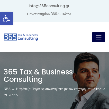
info@365consulting.gr
Ανοίξτε τη γραμμή εργαλείων
Πανεπιστημίου 369Α, Πάτρα
365 Tax & Business
Consulting
ΝΕΑ → Η τράπεζα Πειραιώς συναντήθηκε με τον επιχειρηματικό κόσμο
της χώρας