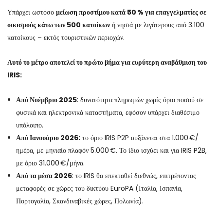
Υπάρχει ωστόσο
μείωση προστίμου κατά 50 % για επαγγελματίες σε
οικισμούς κάτω των 500 κατοίκων
ή νησιά με λιγότερους από 3.100
κατοίκους – εκτός τουριστικών περιοχών.
Αυτό το μέτρο αποτελεί το πρώτο βήμα για ευρύτερη αναβάθμιση του
IRIS:
Από Νοέμβριο 2025
: δυνατότητα πληρωμών χωρίς όριο ποσού σε
φυσικά και ηλεκτρονικά καταστήματα, εφόσον υπάρχει διαθέσιμο
υπόλοιπο.
Από Ιανουάριο 2026:
το όριο IRIS P2P αυξάνεται στα 1.000 €/
ημέρα, με μηνιαίο πλαφόν 5.000 €. Το ίδιο ισχύει και για IRIS P2B,
με όριο 31.000 €/μήνα.
Από τα μέσα 2026
: το IRIS θα επεκταθεί διεθνώς, επιτρέποντας
μεταφορές σε χώρες του δικτύου EuroPA (Ιταλία, Ισπανία,
Πορτογαλία, Σκανδιναβικές χώρες, Πολωνία).