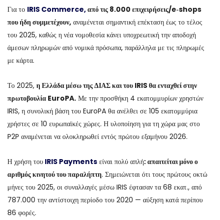
Για το
IRIS Commerce,
από τις 8.000 επιχειρήσεις/e‑shops
που ήδη συμμετέχουν,
αναμένεται σημαντική επέκταση έως το τέλος
του 2025, καθώς η νέα νομοθεσία κάνει υποχρεωτική την αποδοχή
άμεσων πληρωμών από νομικά πρόσωπα, παράλληλα με τις πληρωμές
με κάρτα.
Το 2025,
η Ελλάδα μέσω της ΔΙΑΣ και του IRIS θα ενταχθεί στην
πρωτοβουλία EuroPA.
Με την προσθήκη 4 εκατομμυρίων χρηστών
IRIS, η συνολική βάση του EuroPA θα ανέλθει σε 105 εκατομμύρια
χρήστες σε 10 ευρωπαϊκές χώρες. Η υλοποίηση για τη χώρα μας στο
P2P αναμένεται να ολοκληρωθεί εντός πρώτου εξαμήνου 2026.
Η χρήση του
IRIS Payments
είναι πολύ απλή
: απαιτείται μόνο ο
αριθμός κινητού του παραλήπτη
. Σημειώνεται ότι τους πρώτους οκτώ
μήνες του 2025, οι συναλλαγές μέσω IRIS έφτασαν τα 68 εκατ., από
787.000 την αντίστοιχη περίοδο του 2020 — αύξηση κατά περίπου
86 φορές.