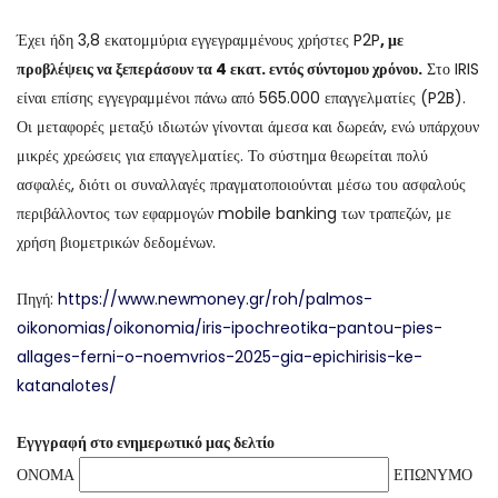
Έχει ήδη 3,8 εκατομμύρια εγγεγραμμένους χρήστες P2P
, με
προβλέψεις να ξεπεράσουν τα 4 εκατ. εντός σύντομου χρόνου.
Στο IRIS
είναι επίσης εγγεγραμμένοι πάνω από 565.000 επαγγελματίες (P2B).
Οι μεταφορές μεταξύ ιδιωτών γίνονται άμεσα και δωρεάν, ενώ υπάρχουν
μικρές χρεώσεις για επαγγελματίες. Το σύστημα θεωρείται πολύ
ασφαλές, διότι οι συναλλαγές πραγματοποιούνται μέσω του ασφαλούς
περιβάλλοντος των εφαρμογών mobile banking των τραπεζών, με
χρήση βιομετρικών δεδομένων.
Πηγή:
https://www.newmoney.gr/roh/palmos-
oikonomias/oikonomia/iris-ipochreotika-pantou-pies-
allages-ferni-o-noemvrios-2025-gia-epichirisis-ke-
katanalotes/
Εγγγραφή στο ενημερωτικό μας δελτίο
ΟΝΟΜΑ
ΕΠΩΝΥΜΟ