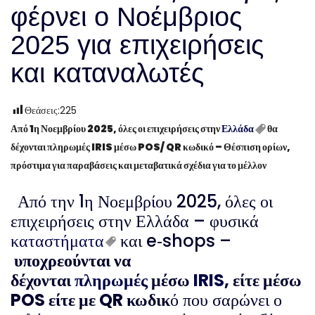
φέρνει ο Νοέμβριος
2025 για επιχειρήσεις
και καταναλωτές
Θεάσεις:
225
Από 1η Νοεμβρίου 2025, όλες οι επιχειρήσεις στην
Ελλάδα
θα
δέχονται πληρωμές IRIS μέσω POS/ QR κωδικό – Θέσπιση ορίων,
πρόστιμα για παραβάσεις και μεταβατικά σχέδια για το μέλλον
Από την 1η Νοεμβρίου 2025, όλες οι
επιχειρήσεις στην Ελλάδα – φυσικά
καταστήματα
και e‑shops –
υποχρεούνται να
δέχονται
πληρωμές
μέσω
IRIS,
είτε μέσω
POS είτε με QR κωδικ
ό που σαρώνει ο