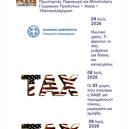
Πρωτογενής Παραγωγή και Μεταποίηση
Γεωργικών Προϊόντων – Αλιεία –
Υδατοκαλλιέργεια»
08 Ιούλ,
2026
Ιδιωτικό
χρέος: Τι
φέρνουν οι
νέες
ρυθμίσεις
για δόσεις
και
κατασχέσεις
08 Ιούλ,
2026
Οι 93 χώρες
που σκανάρει
η ΑΑΔΕ για
«κρυμμένους»
τόκους,
μερίσματα και
αμοιβές
08 Ιούλ,
2026