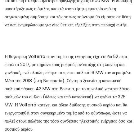
κατασκευή σταθμού ηλεκτροπαραγωγής ισχύος 1.500 MW. Η διοίκηση
υποστήριξε πως ο όμιλος αποκτά «ανεκτίμητη εμπειρία από τη
συγκεκριμένη σύμβαση» και τόνισε πως «σύντομα θα είμαστε σε θέση
να σας ενημερώσουμε για νέες θετικές εξελίξεις στην περιοχή αυτή».
Η θυγατρική Volterra στον τομέα της ενέργειας είχε έσοδα 52 εκατ.
ευρώ το 2017, με σημαντικούς ρυθμούς ανάπτυξης στη λιανική και
χονδρική, ενώ ολοκληρώθηκε το πρώτο αιολικό 16 MW τον περασμένο
Μάιο του 2018 (στη Ναυπακτία). Σύντομα ξεκινάει η κατασκευή
αιολικού πάρκου 42 MW στη Βοιωτία, με το συνολικό χαρτοφυλάκιο
αιολικών του ομίλου (άδειες και υπό κατασκευή) να φτάνει τα 375
MW. Η Volterra κατέχει και άδεια διάθεσης φυσικού αερίου και θα
ενεργοποιηθεί στον συγκεκριμένο τομέα από το φθινόπωρο, ώστε να
πωλεί στους πελάτες της τόσο συνδέσεις ηλεκτρικής ενέργειας όσο και
φυσικού αερίου.