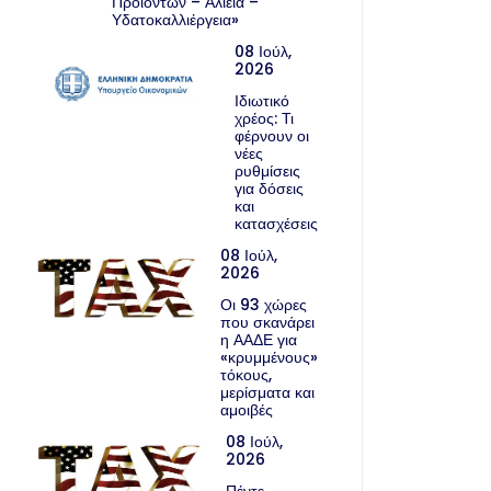
Προϊόντων – Αλιεία –
Υδατοκαλλιέργεια»
08 Ιούλ,
2026
Ιδιωτικό
χρέος: Τι
φέρνουν οι
νέες
ρυθμίσεις
για δόσεις
και
κατασχέσεις
08 Ιούλ,
2026
Οι 93 χώρες
που σκανάρει
η ΑΑΔΕ για
«κρυμμένους»
τόκους,
μερίσματα και
αμοιβές
08 Ιούλ,
2026