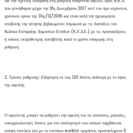
Με την σχετική Απόφαση στη ρύθμιση υπάγονται οφειλές προς Φ.Κ.Α.
που γεννήθηκαν μέχρι την 31η Δεκεμβρίου 2017 αντί του προ ισχύοντος
χρονικού ορίου της 31ης/12/2016 και είναι κατά την ημερομηνία
υποβολής της αίτησης βεβαιωμένες σύμφωνα με τις διατάξεις του
Κώδικα Είσπραξης Δημοσίων Εσόδων (Κ.Ε.Δ.Ε.) με τις προσαυξήσεις
ή τόκους εκπρόθεσμης καταβολής κατά το χρόνο υπαγωγής στη
ρύθμιση.
2. Τρόπος ρύθμισης: Εξόφληση σε έως 120 δόσεις ανάλογα με το ύψος
της οφειλής
Ο οφειλέτης μπορεί να ρυθμίσει την οφειλή του σε ισόποσες, μηνιαίες,
τοκοχρεωλυτικές δόσεις για τον υπολογισμό των οποίων λαμβάνεται
υπόψη επιτόκιο ίσο με το επιτόκιο euribor τριμήνου, προσαυξημένο 5