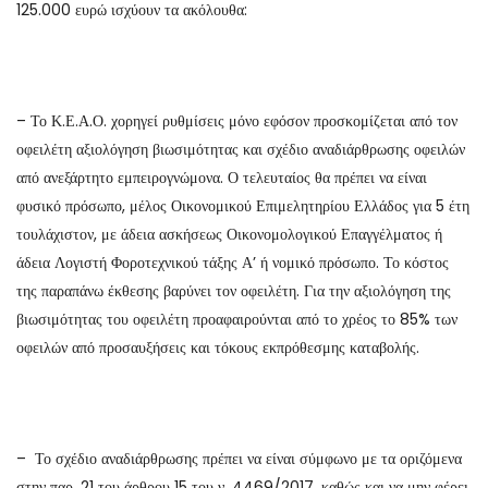
125.000 ευρώ ισχύουν τα ακόλουθα:
– Το Κ.Ε.Α.Ο. χορηγεί ρυθμίσεις μόνο εφόσον προσκομίζεται από τον
οφειλέτη αξιολόγηση βιωσιμότητας και σχέδιο αναδιάρθρωσης οφειλών
από ανεξάρτητο εμπειρογνώμονα. Ο τελευταίος θα πρέπει να είναι
φυσικό πρόσωπο, μέλος Οικονομικού Επιμελητηρίου Ελλάδος για 5 έτη
τουλάχιστον, με άδεια ασκήσεως Οικονομολογικού Επαγγέλματος ή
άδεια Λογιστή Φοροτεχνικού τάξης Α’ ή νομικό πρόσωπο. Το κόστος
της παραπάνω έκθεσης βαρύνει τον οφειλέτη. Για την αξιολόγηση της
βιωσιμότητας του οφειλέτη προαφαιρούνται από το χρέος το 85% των
οφειλών από προσαυξήσεις και τόκους εκπρόθεσμης καταβολής.
– Το σχέδιο αναδιάρθρωσης πρέπει να είναι σύμφωνο με τα οριζόμενα
στην παρ. 21 του άρθρου 15 του ν. 4469/2017, καθώς και να μην φέρει