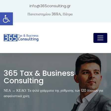
info@365consulting.gr
Ανοίξτε τη γραμμή εργαλείων
Πανεπιστημίου 369Α, Πάτρα
365 Tax & Business
Consulting
ΝΕΑ → ΚΕΑΟ: Τα ψιλά γράμματα της ρύθμισης των 120 δόσεων για
ασφαλιστικά χρέη