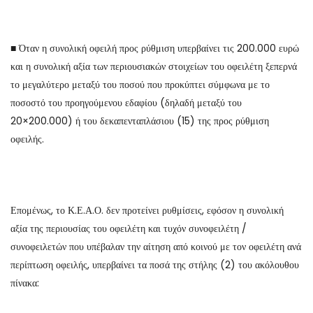
■ Όταν η συνολική οφειλή προς ρύθμιση υπερβαίνει τις 200.000 ευρώ
και η συνολική αξία των περιουσιακών στοιχείων του οφειλέτη ξεπερνά
το μεγαλύτερο μεταξύ του ποσού που προκύπτει σύμφωνα με το
ποσοστό του προηγούμενου εδαφίου (δηλαδή μεταξύ του
20×200.000) ή του δεκαπενταπλάσιου (15) της προς ρύθμιση
οφειλής.
Επομένως, το Κ.Ε.Α.Ο. δεν προτείνει ρυθμίσεις, εφόσον η συνολική
αξία της περιουσίας του οφειλέτη και τυχόν συνοφειλέτη /
συνοφειλετών που υπέβαλαν την αίτηση από κοινού με τον οφειλέτη ανά
περίπτωση οφειλής, υπερβαίνει τα ποσά της στήλης (2) του ακόλουθου
πίνακα: