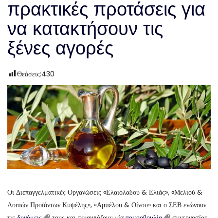
πρακτικές προτάσεις για
να κατακτήσουν τις
ξένες αγορές
Θεάσεις:
430
Οι Διεπαγγελματικές Οργανώσεις «Ελαιόλαδου & Ελιάς», «Μελιού &
Λοιπών Προϊόντων Κυψέλης», «Αμπέλου & Οίνου» και ο ΣΕΒ ενώνουν
τις
δυνάμεις
τους και εγκαινιάζουν μία
πρωτοβουλία
συνεργασίας