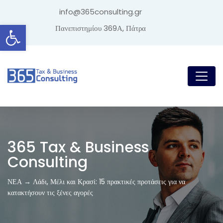
info@365consulting.gr
Ανοίξτε τη γραμμή εργαλείων
Πανεπιστημίου 369Α, Πάτρα
365 Tax & Business
Consulting
ΝΕΑ → Λάδι, Μέλι και Κρασί: 15 πρακτικές προτάσεις για να
κατακτήσουν τις ξένες αγορές