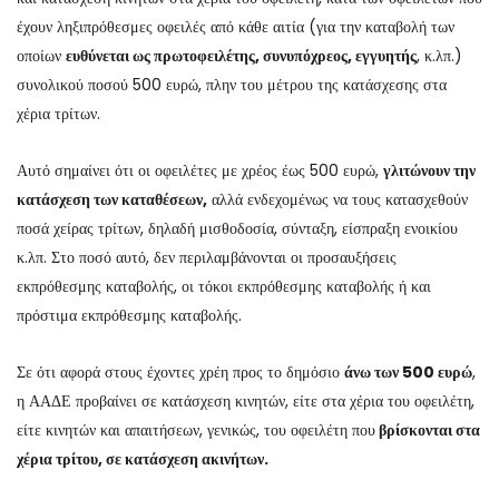
έχουν ληξιπρόθεσμες οφειλές από κάθε αιτία (για την καταβολή των
οποίων
ευθύνεται ως πρωτοφειλέτης, συνυπόχρεος, εγγυητής
, κ.λπ.)
συνολικού ποσού 500 ευρώ, πλην του μέτρου της κατάσχεσης στα
χέρια τρίτων.
Αυτό σημαίνει ότι οι οφειλέτες με χρέος έως 500 ευρώ,
γλιτώνουν την
κατάσχεση των καταθέσεων,
αλλά ενδεχομένως να τους κατασχεθούν
ποσά χείρας τρίτων, δηλαδή μισθοδοσία, σύνταξη, είσπραξη ενοικίου
κ.λπ. Στο ποσό αυτό, δεν περιλαμβάνονται οι προσαυξήσεις
εκπρόθεσμης καταβολής, οι τόκοι εκπρόθεσμης καταβολής ή και
πρόστιμα εκπρόθεσμης καταβολής.
Σε ότι αφορά στους έχοντες χρέη προς το δημόσιο
άνω των 500 ευρώ
,
η ΑΑΔΕ προβαίνει σε κατάσχεση κινητών, είτε στα χέρια του οφειλέτη,
είτε κινητών και απαιτήσεων, γενικώς, του οφειλέτη που
βρίσκονται στα
χέρια τρίτου, σε κατάσχεση ακινήτων.