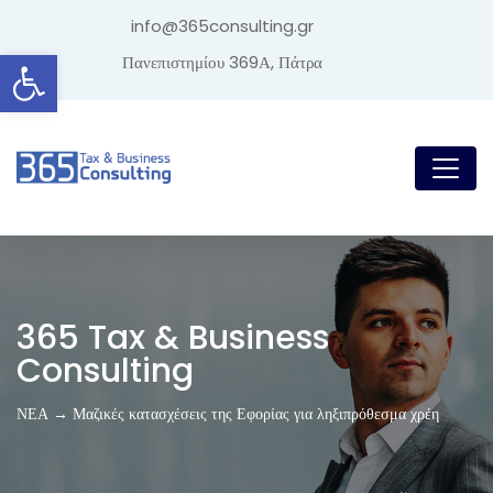
info@365consulting.gr
Ανοίξτε τη γραμμή εργαλείων
Πανεπιστημίου 369Α, Πάτρα
365 Tax & Business
Consulting
ΝΕΑ → Μαζικές κατασχέσεις της Εφορίας για ληξιπρόθεσμα χρέη