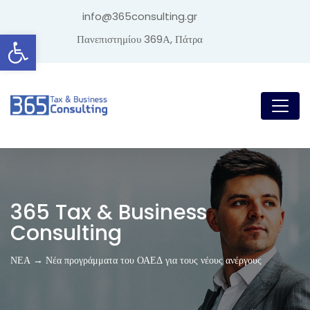
info@365consulting.gr
Ανοίξτε τη γραμμή εργαλείων
Πανεπιστημίου 369Α, Πάτρα
365 Tax & Business
Consulting
ΝΕΑ → Νέα προγράμματα του ΟΑΕΔ για τους νέους ανέργους