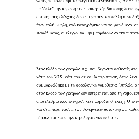
Φέτος το καλοκαίρι τα ελεγκτικά συνεργεία της ΑΑΔΕ πρ
με “όπλο” την κύρωση της προσωρινής διακοπής λειτουργ
αυτούς τους ελέγχους δεν επιτρέπουν και πολλή αισιοδο
ήταν πολύ υψηλή, ενώ καταγράφηκε και το φαινόμενο, σε
εισοδήματος, οι έλεγχοι να μην μπορέσουν να την πιστοπ
Στον κλάδο των γιατρών, π.χ., που δέχονται ασθενείς στ
κάτω του 20%, κάτι που σε καμία περίπτωση, όπως λένε 
συμμορφώθηκε με τη φορολογική νομοθεσία. “Απλώς, ο τρ
στον κλάδο των γιατρών δεν επιτρέπεται από τη νομοθεσί
αποτελεσματικός έλεγχος”, λένε αρμόδια στελέχη. Ο έλεγχ
και στις περιπτώσεις των συνεργείων αυτοκινήτων, καθώ
υδραυλικοί και οι ηλεκτρολόγοι εγκαταστάτες.