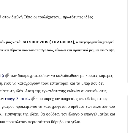
ά στον διεθνή Τύπο οι τουλάχιστον… πρωτότυπες ιδέες
σιών μας κατά ISO 9001:2015 (TUV Hellas), ο επιχειρηματίας μπορεί
αντικά θέματα που τον απασχολούν, εύκολα και πρακτικά με μια επίσκεψη
έζι
των διαπραγματεύσεων να καλωδιωθούν με κρυφές κάμερες
ειμένου να καταγράφουν τους εστιάτορες και τα μπαρ που δεν
απίστευτη ιδέα. Αυτή της εγκατάστασης ειδικών συσκευών στις
ρων
επαγγελματιών
που παρέχουν υπηρεσίες απευθείας στους
ι γιατροί, προκειμένου να καταγράφεται ο αριθμός των πελατών που
ο… εισηγητής της ιδέας, θα φοβόταν τον έλεγχο ο επαγγελματίας και
ά και προκάλεσαν περισσότερο θόρυβο και γέλιο.