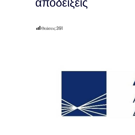
αποδείξεις
Θεάσεις:
391