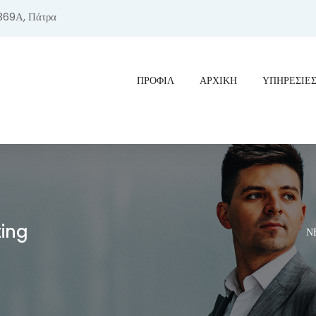
369Α, Πάτρα
ΠΡΟΦΊΛ
ΑΡΧΙΚΗ
ΥΠΗΡΕΣΙΕ
ting
ΝΕ