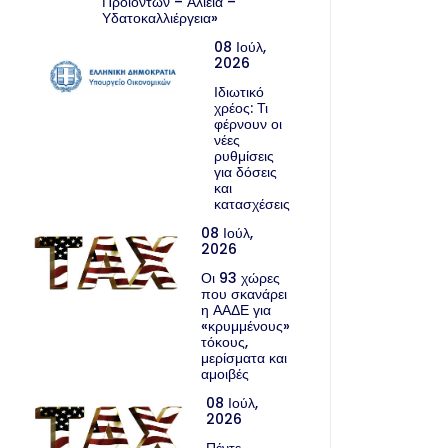
Προϊόντων – Αλιεία –
Υδατοκαλλιέργεια»
08 Ιούλ,
2026
Ιδιωτικό
χρέος: Τι
φέρνουν οι
νέες
ρυθμίσεις
για δόσεις
και
κατασχέσεις
08 Ιούλ,
2026
Οι 93 χώρες
που σκανάρει
η ΑΑΔΕ για
«κρυμμένους»
τόκους,
μερίσματα και
αμοιβές
08 Ιούλ,
2026