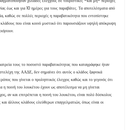
αγματοποίησαν χιλιάδες ελέγχους σε τουριστικές –και μη– περιοχές
ίας έως και για 10 ημέρες για τους παραβάτες. Τα αποτελέσματα από
ξία, καθώς σε πολλές περιοχές η παραβατικότητα που εντοπίστηκε
 κλάδους που είναι κοινό μυστικό ότι παρουσιάζουν υψηλή απόκρυψη
οιήσουν.
α ιατρεία τους το ποσοστό παραβατικότητας που καταγράφηκε ήταν
στελέχη της ΑΑΔΕ, δεν σημαίνει ότι αυτός ο κλάδος ξαφνικά
όπος που γίνεται ο προληπτικός έλεγχος καθώς και το γεγονός ότι
α η ποινή του λουκέτου έχουν ως αποτέλεσμα να μη γίνεται
ος, αν και επιτρέπεται η ποινή του λουκέτου, είναι πολύ δύσκολος
ς και άλλους κλάδους ελεύθερων επαγγελματιών, όπως είναι οι