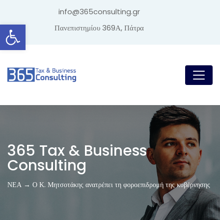
info@365consulting.gr
Ανοίξτε τη γραμμή εργαλείων
Πανεπιστημίου 369Α, Πάτρα
365 Tax & Business
Consulting
ΝΕΑ → Ο Κ. Μητσοτάκης ανατρέπει τη φοροεπιδρομή της κυβέρνησης