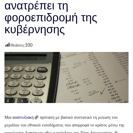
ανατρέπει τη
φοροεπιδρομή της
κυβέρνησης
Θεάσεις:
330
Μια
αναπτυξιακή
πρόταση με βασικό συστατικό τη μείωση του
μεριδίου του εθνικού εισοδήματος που απορροφά το κράτος μέσω της
φορολογίας διατύπωσε χθες ο πρόεδρος της Νέας Δημοκρατίας. Η