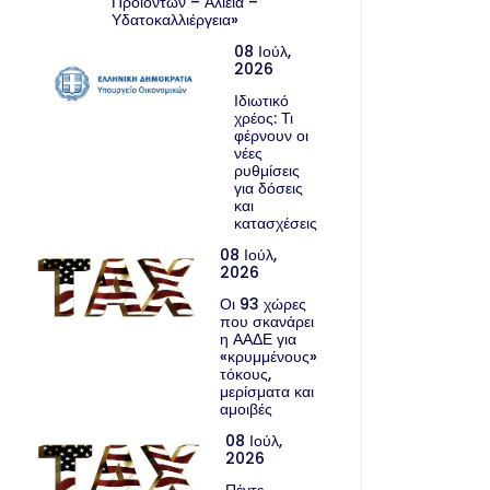
Προϊόντων – Αλιεία –
Υδατοκαλλιέργεια»
08 Ιούλ,
2026
Ιδιωτικό
χρέος: Τι
φέρνουν οι
νέες
ρυθμίσεις
για δόσεις
και
κατασχέσεις
08 Ιούλ,
2026
Οι 93 χώρες
που σκανάρει
η ΑΑΔΕ για
«κρυμμένους»
τόκους,
μερίσματα και
αμοιβές
08 Ιούλ,
2026