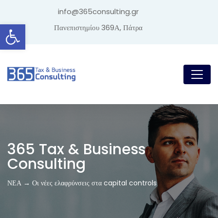
info@365consulting.gr
Ανοίξτε τη γραμμή εργαλείων
Πανεπιστημίου 369Α, Πάτρα
365 Tax & Business
Consulting
ΝΕΑ → Οι νέες ελαφρύνσεις στα capital controls