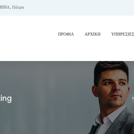
369Α, Πάτρα
ΠΡΟΦΊΛ
ΑΡΧΙΚΗ
ΥΠΗΡΕΣΙΕ
ting
Ν