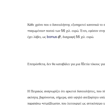
Κάθε χρόνο που ο δανειολήπτης εξυπηρετεί κανονικά το σ
«παγωμένου» ποσού των 56 χιλ. ευρώ. Έτσι, εφόσον στην
έχει λάβει, ως
bonus
, διαγραφή 56 χιλ. ευρώ.
Επιπρόσθετα, δεν θα καταβάλει για μια 10ετία τόκους γι
Η Πειραιώς αναγνωρίζει ότι αρκετοί δανειολήπτες, που 
ακίνητα, βαρύνονται, σήμερα, από υψηλό ανεξόφλητο υπό
παραπάνω «στρέβλωση», που λειτουργεί ως αντικίνητρο γι