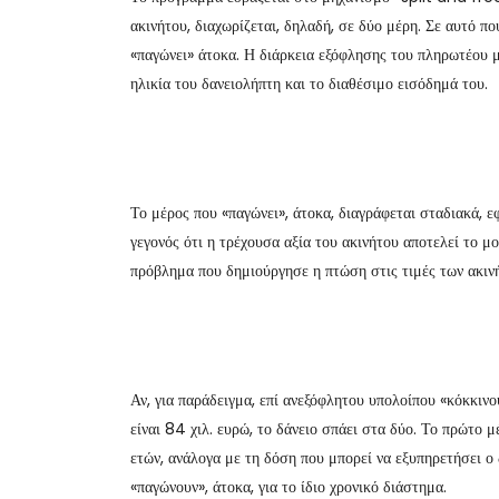
ακινήτου, διαχωρίζεται, δηλαδή, σε δύο μέρη. Σε αυτό πο
«παγώνει» άτοκα. Η διάρκεια εξόφλησης του πληρωτέου μέ
ηλικία του δανειολήπτη και το διαθέσιμο εισόδημά του.
Το μέρος που «παγώνει», άτοκα, διαγράφεται σταδιακά, ε
γεγονός ότι η τρέχουσα αξία του ακινήτου αποτελεί το μ
πρόβλημα που δημιούργησε η πτώση στις τιμές των ακιν
Αν, για παράδειγμα, επί ανεξόφλητου υπολοίπου «κόκκινου
είναι 84 χιλ. ευρώ, το δάνειο σπάει στα δύο. Το πρώτο
ετών, ανάλογα με τη δόση που μπορεί να εξυπηρετήσει ο 
«παγώνουν», άτοκα, για το ίδιο χρονικό διάστημα.