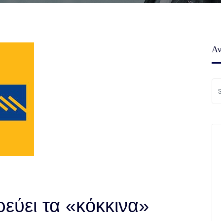
Αν
εύει τα «κόκκινα»