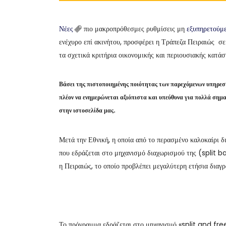
Νέες
πιο μακροπρόθεσμες ρυθμίσεις μη
εξυπηρετούμ
ενέχυρο επί ακινήτου, προσφέρει η Τράπεζα Πειραιώς σε
τα σχετικά κριτήρια οικονομικής και περιουσιακής κατάσ
Βάσει της πιστοποιημένης ποιότητας των παρεχόμενων υπηρε
πλέον να ενημερώνεται αξιόπιστα και υπεύθυνα για πολλά σημ
στην ιστοσελίδα μας.
Μετά την Εθνική, η οποία από το περασμένο καλοκαίρι δ
που εδράζεται στο μηχανισμό διαχωρισμού της (split b
η Πειραιώς, το οποίο προβλέπει μεγαλύτερη ετήσια διαγ
Το πρόγραμμα εδράζεται στο μηχανισμό «split and free