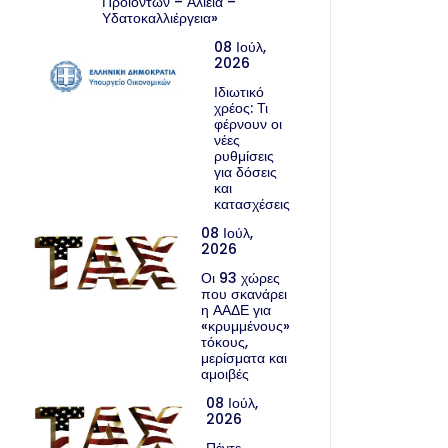
Προϊόντων – Αλιεία –
Υδατοκαλλιέργεια»
08 Ιούλ,
2026
Ιδιωτικό
χρέος: Τι
φέρνουν οι
νέες
ρυθμίσεις
για δόσεις
και
κατασχέσεις
08 Ιούλ,
2026
Οι 93 χώρες
που σκανάρει
η ΑΑΔΕ για
«κρυμμένους»
τόκους,
μερίσματα και
αμοιβές
08 Ιούλ,
2026