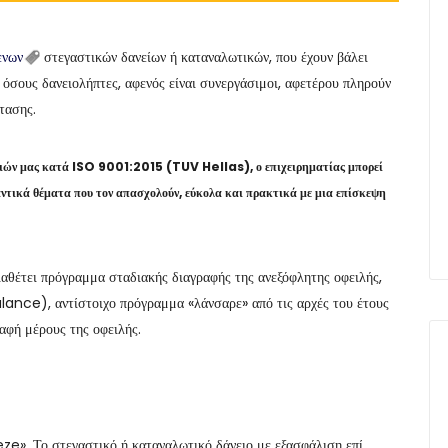
ενων
στεγαστικών δανείων ή καταναλωτικών, που έχουν βάλει
 όσους δανειολήπτες, αφενός είναι συνεργάσιμοι, αφετέρου πληρούν
τασης.
σιών μας κατά ISO 9001:2015 (TUV Hellas), ο επιχειρηματίας μπορεί
αντικά θέματα που τον απασχολούν, εύκολα και πρακτικά με μια επίσκεψη
ιαθέτει πρόγραμμα σταδιακής διαγραφής της ανεξόφλητης οφειλής,
alance), αντίστοιχο πρόγραμμα «λάνσαρε» από τις αρχές του έτους
ραφή μέρους της οφειλής.
ze». Το στεγαστικό ή καταναλωτικό δάνειο με εξασφάλιση επί