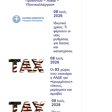
Προϊόντων – Αλιεία –
Υδατοκαλλιέργεια»
08 Ιούλ,
2026
Ιδιωτικό
χρέος: Τι
φέρνουν οι
νέες
ρυθμίσεις
για δόσεις
και
κατασχέσεις
08 Ιούλ,
2026
Οι 93 χώρες
που σκανάρει
η ΑΑΔΕ για
«κρυμμένους»
τόκους,
μερίσματα και
αμοιβές
08 Ιούλ,
2026