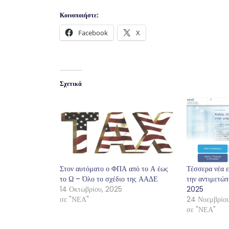
Κοινοποιήστε:
Facebook
X
Σχετικά
Στον αυτόματο ο ΦΠΑ από το Α έως
Τέσσερα νέα ε
το Ω – Όλο το σχέδιο της ΑΑΔΕ
την αντιμετώπ
14 Οκτωβρίου, 2025
2025
σε "ΝΕΑ"
24 Νοεμβρίο
σε "ΝΕΑ"