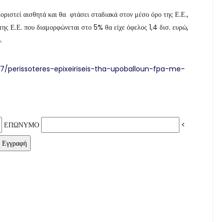
οριστεί αισθητά και θα φτάσει σταδιακά στον μέσο όρο της Ε.Ε.,
ς Ε.Ε. που διαμορφώνεται στο 5% θα είχε όφελος 1,4 δισ. ευρώ,
ώ.
7/perissoteres-epixeiriseis-tha-upoballoun-fpa-me-
ΕΠΩΝΥΜΟ
<