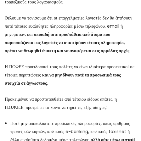
τραπεζικούς τους λογαριασμούς.
Θέλουμε να τονίσουμε ότι οι επαγγελματίες λογιστές δεν θα ζητήσουν
ποτέ τέτοιες ευαίσθητες πληροφορίες μέσω τηλεφώνου, email ή
μηνυμάτων, και
οποιαδήποτε προσπάθεια από άτομα που
παρουσιάζονται ως λογιστές να απαιτήσουν τέτοιες πληροφορίες
πρέπει να θεωρηθεί ύποπτη και να αναφέρεται στις αρμόδιες αρχές
.
Η ΠΟΦΕΕ προειδοποιεί τους πολίτες να είναι ιδιαίτερα προσεκτικοί σε
τέτοιες περιπτώσεις
και να μην δίνουν ποτέ τα προσωπικά τους
στοιχεία σε άγνωστους
.
Προκειμένου να προστατευθείτε από τέτοιου είδους απάτες, η
Π.Ο.Φ.Ε.Ε. προτρέπει το κοινό να τηρεί τις εξής οδηγίες:
Ποτέ μην αποκαλύπτετε προσωπικές πληροφορίες, όπως αριθμούς
τραπεζικών καρτών, κωδικούς e-banking, κωδικούς taxisnet ή
άλλα ευαίσθητα δεδομένα μέσω τηλεφώνου
αλλά ούτε μέσω
email