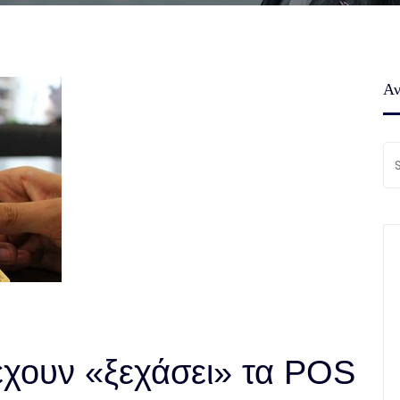
Αν
έχουν «ξεχάσει» τα POS