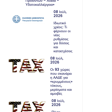
Προϊόντων – Αλιεία –
Υδατοκαλλιέργεια»
08 Ιούλ,
2026
Ιδιωτικό
χρέος: Τι
φέρνουν οι
νέες
ρυθμίσεις
για δόσεις
και
κατασχέσεις
08 Ιούλ,
2026
Οι 93 χώρες
που σκανάρει
η ΑΑΔΕ για
«κρυμμένους»
τόκους,
μερίσματα και
αμοιβές
08 Ιούλ,
2026