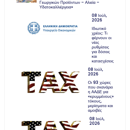
Γεωργικών Προϊόντων – Αλιεία –
Υδατοκαλλιέργεια»
08 Ιούλ,
2026
Ιδιωτικό
χρέος: Τι
φέρνουν οι
νέες
ρυθμίσεις
για δόσεις
και
κατασχέσεις
08 Ιούλ,
2026
Οι 93 χώρες
που σκανάρει
η ΑΑΔΕ για
«κρυμμένους»
τόκους,
μερίσματα και
αμοιβές
08 Ιούλ,
2026