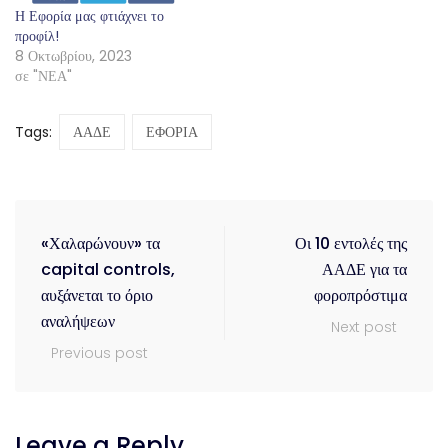
Η Εφορία μας φτιάχνει το
προφίλ!
8 Οκτωβρίου, 2023
σε "ΝΕΑ"
Tags:
ΑΑΔΕ
ΕΦΟΡΙΑ
«Χαλαρώνουν» τα
Οι 10 εντολές της
capital controls,
ΑΑΔΕ για τα
αυξάνεται το όριο
φοροπρόστιμα
αναλήψεων
Next post
Previous post
Leave a Reply