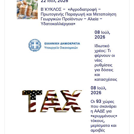
22 Ιούλ, 2026
Β΄ΚΥΚΛΟΣ – «Αγροδιατροφή –
Πρωτογενής Παραγωγή και Μεταποίηση
Γεωργικών Προϊόντων – Αλιεία –
Υδατοκαλλιέργεια»
08 Ιούλ,
2026
Ιδιωτικό
χρέος: Τι
φέρνουν οι
νέες
ρυθμίσεις
για δόσεις
και
κατασχέσεις
08 Ιούλ,
2026
Οι 93 χώρες
που σκανάρει
η ΑΑΔΕ για
«κρυμμένους»
τόκους,
μερίσματα και
αμοιβές