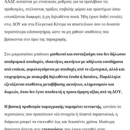
ΑΑΔΕ κινούνται με εντατικούς ρυθμούς για να προλάβουν τις
προθεσμίες, στέλνοντας πράξεις επιβολής φόρου και προστίμων όπου
εντοπίζονται διαφορές ή μη δηλωθέντα ποσά. Ήδη έχουν δοθεί εντολές
στις ΔΟΥ και στα Ελεγκτικά Κέντρα να αποστείλουν όσο το δυνατόν
περισσότερα ειδοποιητήρια, ώστε να μη χαθούν υποθέσεις που
βρίσκονται στο όριο της παραγραφής.
Στο μικροσκόπιο μπαίνουν
μισθωτοί και συνταξιούχοι που δεν δήλωσαν
αναδρομικά αποδοχών, ιδιοκτήτες ακινήτων με αδήλωτα εισοδήματα
από ενοίκια, φορολογούμενοι με αποδοχές από το εξωτερικό, αλλά και
επιχειρήσεις με ανακριβή δηλωθέντα έσοδα ή δαπάνες. Παράλληλα
εξετάζονται υποθέσεις μεταβίβασης ακινήτων, κληρονομιών και
δωρεών, όπου δεν έγινε αποδεκτή η προεκτίμηση αξίας από τη ΔΟΥ.
Η βασική προθεσμία παραγραφής παραμένει πενταετής
, ωστόσο σε
περιπτώσεις που προκύπτουν νέα στοιχεία ή πλαστά παραστατικά, η
διάρκεια μπορεί να επεκταθεί έως και δεκαπέντε χρόνια. Ιδιαίτερη
βαρύτητα δίνεται στις
επιχειρήσεις
που έχουν ενταχθεί στην