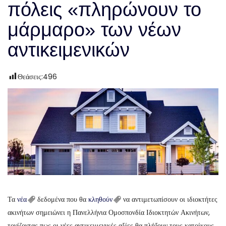
πόλεις «πληρώνουν το
μάρμαρο» των νέων
αντικειμενικών
Θεάσεις:
496
Τα
νέα
δεδομένα που θα
κληθούν
να αντιμετωπίσουν οι ιδιοκτήτες
ακινήτων σημειώνει η Πανελλήνια Ομοσπονδία Ιδιοκτητών Ακινήτων,
τονίζοντας πως οι νέες αντικειμενικές αξίες θα πλήξουν τους κατοίκους