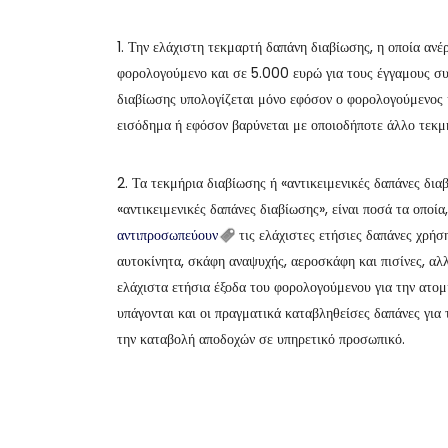
1. Την ελάχιστη τεκμαρτή δαπάνη διαβίωσης, η οποία ανέ
φορολογούμενο και σε 5.000 ευρώ για τους έγγαμους σ
διαβίωσης υπολογίζεται μόνο εφόσον ο φορολογούμενος 
εισόδημα ή εφόσον βαρύνεται με οποιοδήποτε άλλο τεκμή
2. Τα τεκμήρια διαβίωσης ή «αντικειμενικές δαπάνες δια
«αντικειμενικές δαπάνες διαβίωσης», είναι ποσά τα οποί
αντιπροσωπεύουν
τις ελάχιστες ετήσιες δαπάνες χρήσ
αυτοκίνητα, σκάφη αναψυχής, αεροσκάφη και πισίνες, αλ
ελάχιστα ετήσια έξοδα του φορολογούμενου για την ατομ
υπάγονται και οι πραγματικά καταβληθείσες δαπάνες για 
την καταβολή αποδοχών σε υπηρετικό προσωπικό.