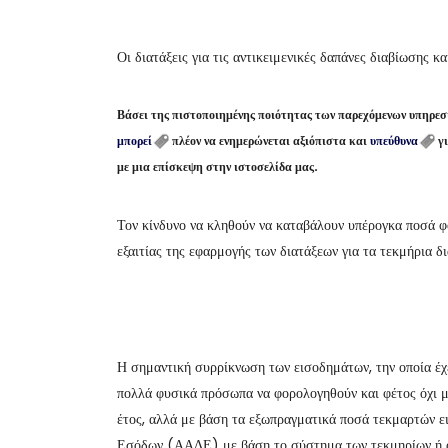
Οι διατάξεις για τις αντικειμενικές δαπάνες διαβίωσης 
Βάσει της πιστοποιημένης ποιότητας των παρεχόμενων υπηρ
μπορεί
πλέον να ενημερώνεται αξιόπιστα και
υπεύθυνα
γι
με μια επίσκεψη στην ιστοσελίδα μας.
Τον κίνδυνο να κληθούν να καταβάλουν υπέρογκα ποσά 
εξαιτίας της εφαρμογής των διατάξεων για τα τεκμήρια 
Η σημαντική συρρίκνωση των εισοδημάτων, την οποία έχε
πολλά φυσικά πρόσωπα να φορολογηθούν και φέτος όχι 
έτος, αλλά με βάση τα εξωπραγματικά ποσά τεκμαρτών 
Εσόδων (ΑΑΔΕ) με βάση το σύστημα των τεκμηρίων ή α