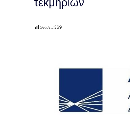
τεκμηρίων
Θεάσεις:
369