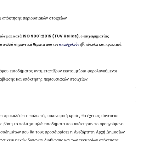
και απόκτησης περιουσιακών στοιχείων
εσιών μας κατά ISO 9001:2015 (TUV Hellas), ο επιχειρηματίας
α πολλά σημαντικά θέματα που τον
απασχολούν
, εύκολα και πρακτικά
φόρου εισοδήματος αντιμετωπίζουν εκατομμύρια φορολογούμενοι
διαβίωσης και απόκτησης περιουσιακών στοιχείων.
ι προκαλέσει η πολυετής οικονομική κρίση, θα έχει ως συνέπεια
με βάση τα πολύ χαμηλά εισοδήματα που απέκτησαν το προηγούμενο
εισοδημάτων που θα τους προσδιορίσει η Ανεξάρτητη Αρχή Δημοσίων
ντικειμενικών δαπανών διαβίωσης και των τεκμηρίων απόκτησης