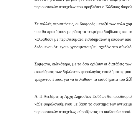
περιουσιακών στοιχείων που προβλέπει ο Κώδικας Φορ
Σε πολλές περιπτώσεις, οι διαφορές μεταξύ των πολύ χ
που θα προκύψουν με βάση τα τεκμήρια διαβίωσης και απ
καλυφθούν με περισσεύματα εισοδημάτων ή εσόδων από π
δεδομένου ότι έχουν χρησιμοποιηθεί, σχεδόν στο σύνολό
Σύμφωνα, ειδικότερα, με τα όσα ορίζουν οι διατάξεις 
εκκαθάριση των δηλώσεων φορολογίας εισοδήματος φυσ
τρέχοντος έτους, για να δηλωθούν τα εισοδήματα του 20
Α. Η Ανεξάρτητη Αρχή Δημοσίων Εσόδων θα προσδιορίσε
κάθε φορολογούμενου με βάση το σύστημα των αντικειμ
περιουσιακών στοιχείων, αθροίζοντας τα ακόλουθα ποσά: