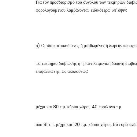
Για τον προσδιορισμό του συνόλου των τεκμηρίων διαβί
φορολογούμενου λαμβάνονται, ειδικότερα, υπ’ όψιν:
α) Οι ιδιοκατοικούμενες ή μισθωμένες ή δωρεάν παραχωρ
Το τεκμήριο διαβίωσης ή η «αντικειμενική δαπάνη διαβίω
επιφάνειά της, ως ακολούθως:
μέχρι και 80 τ.μ. κύριοι χώροι, 40 ευρώ ανά τ.μ.
από 81 τ.μ. μέχρι και 120 τ.μ. κύριοι χώροι, 65 ευρώ ανά 