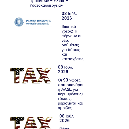
Προϊόντων – Αλιεία –
Υδατοκαλλιέργεια»
08 Ιούλ,
2026
Ιδιωτικό
χρέος: Τι
φέρνουν οι
νέες
ρυθμίσεις
για δόσεις
και
κατασχέσεις
08 Ιούλ,
2026
Οι 93 χώρες
που σκανάρει
η ΑΑΔΕ για
«κρυμμένους»
τόκους,
μερίσματα και
αμοιβές
08 Ιούλ,
2026