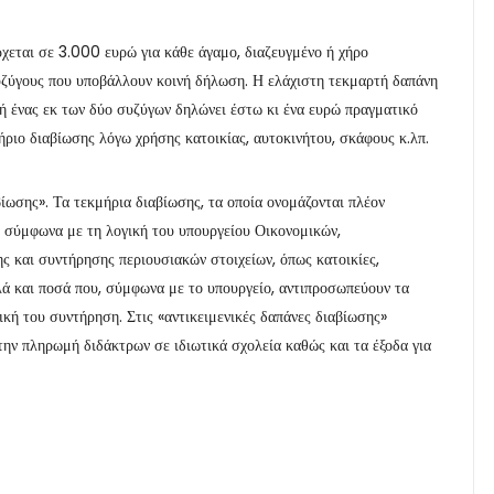
ρχεται σε 3.000 ευρώ για κάθε άγαμο, διαζευγμένο ή χήρο
υζύγους που υποβάλλουν κοινή δήλωση. Η ελάχιστη τεκμαρτή δαπάνη
ή ένας εκ των δύο συζύγων δηλώνει έστω κι ένα ευρώ πραγματικό
ριο διαβίωσης λόγω χρήσης κατοικίας, αυτοκινήτου, σκάφους κ.λπ.
βίωσης». Τα τεκμήρια διαβίωσης, τα οποία ονομάζονται πλέον
α, σύμφωνα με τη λογική του υπουργείου Οικονομικών,
ης και συντήρησης περιουσιακών στοιχείων, όπως κατοικίες,
λά και ποσά που, σύμφωνα με το υπουργείο, αντιπροσωπεύουν τα
ική του συντήρηση. Στις «αντικειμενικές δαπάνες διαβίωσης»
την πληρωμή διδάκτρων σε ιδιωτικά σχολεία καθώς και τα έξοδα για