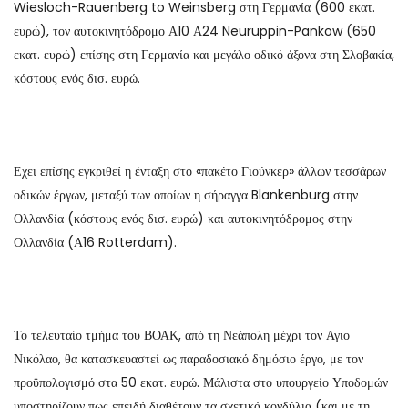
Wiesloch-Rauenberg to Weinsberg στη Γερμανία (600 εκατ.
ευρώ), τον αυτοκινητόδρομο Α10 Α24 Neuruppin-Pankow (650
εκατ. ευρώ) επίσης στη Γερμανία και μεγάλο οδικό άξονα στη Σλοβακία,
κόστους ενός δισ. ευρώ.
Εχει επίσης εγκριθεί η ένταξη στο «πακέτο Γιούνκερ» άλλων τεσσάρων
οδικών έργων, μεταξύ των οποίων η σήραγγα Blankenburg στην
Ολλανδία (κόστους ενός δισ. ευρώ) και αυτοκινητόδρομος στην
Ολλανδία (Α16 Rotterdam).
Το τελευταίο τμήμα του ΒΟΑΚ, από τη Νεάπολη μέχρι τον Αγιο
Νικόλαο, θα κατασκευαστεί ως παραδοσιακό δημόσιο έργο, με τον
προϋπολογισμό στα 50 εκατ. ευρώ. Μάλιστα στο υπουργείο Υποδομών
υποστηρίζουν πως επειδή διαθέτουν τα σχετικά κονδύλια (και με τη