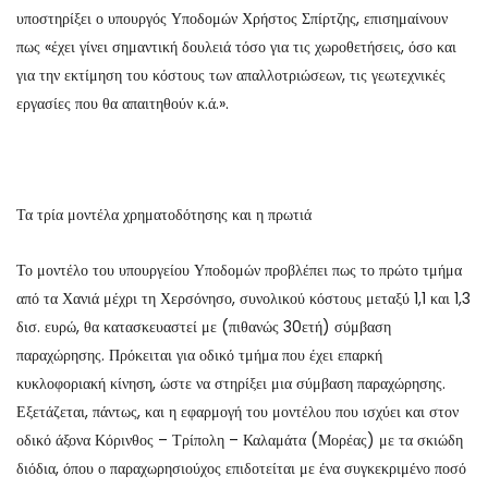
υποστηρίξει ο υπουργός Υποδομών Χρήστος Σπίρτζης, επισημαίνουν
πως «έχει γίνει σημαντική δουλειά τόσο για τις χωροθετήσεις, όσο και
για την εκτίμηση του κόστους των απαλλοτριώσεων, τις γεωτεχνικές
εργασίες που θα απαιτηθούν κ.ά.».
Τα τρία μοντέλα χρηματοδότησης και η πρωτιά
Το μοντέλο του υπουργείου Υποδομών προβλέπει πως το πρώτο τμήμα
από τα Χανιά μέχρι τη Χερσόνησο, συνολικού κόστους μεταξύ 1,1 και 1,3
δισ. ευρώ, θα κατασκευαστεί με (πιθανώς 30ετή) σύμβαση
παραχώρησης. Πρόκειται για οδικό τμήμα που έχει επαρκή
κυκλοφοριακή κίνηση, ώστε να στηρίξει μια σύμβαση παραχώρησης.
Εξετάζεται, πάντως, και η εφαρμογή του μοντέλου που ισχύει και στον
οδικό άξονα Κόρινθος – Τρίπολη – Καλαμάτα (Μορέας) με τα σκιώδη
διόδια, όπου ο παραχωρησιούχος επιδοτείται με ένα συγκεκριμένο ποσό