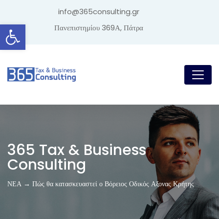
info@365consulting.gr
Ανοίξτε τη γραμμή εργαλείων
Πανεπιστημίου 369Α, Πάτρα
365 Tax & Business
Consulting
ΝΕΑ → Πώς θα κατασκευαστεί ο Βόρειος Οδικός Αξονας Κρήτης