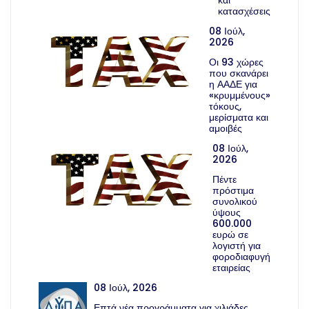
κατασχέσεις
08 Ιούλ,
2026
Οι 93 χώρες
που σκανάρει
η ΑΑΔΕ για
«κρυμμένους»
τόκους,
μερίσματα και
αμοιβές
08 Ιούλ,
2026
Πέντε
πρόστιμα
συνολικού
ύψους
600.000
ευρώ σε
λογιστή για
φοροδιαφυγή
εταιρείας
08 Ιούλ, 2026
Επτά νέα προγράμματα για χιλιάδες