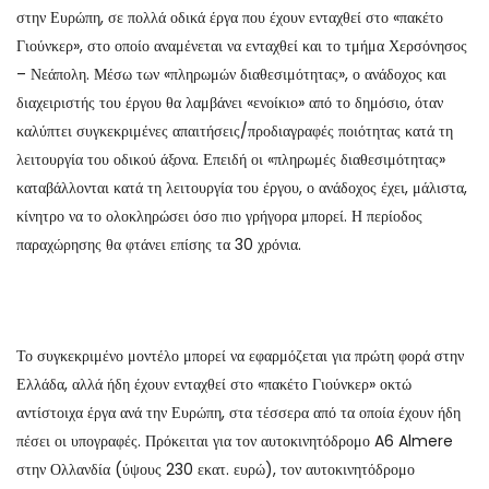
στην Ευρώπη, σε πολλά οδικά έργα που έχουν ενταχθεί στο «πακέτο
Γιούνκερ», στο οποίο αναμένεται να ενταχθεί και το τμήμα Χερσόνησος
– Νεάπολη. Μέσω των «πληρωμών διαθεσιμότητας», ο ανάδοχος και
διαχειριστής του έργου θα λαμβάνει «ενοίκιο» από το δημόσιο, όταν
καλύπτει συγκεκριμένες απαιτήσεις/προδιαγραφές ποιότητας κατά τη
λειτουργία του οδικού άξονα. Επειδή οι «πληρωμές διαθεσιμότητας»
καταβάλλονται κατά τη λειτουργία του έργου, ο ανάδοχος έχει, μάλιστα,
κίνητρο να το ολοκληρώσει όσο πιο γρήγορα μπορεί. Η περίοδος
παραχώρησης θα φτάνει επίσης τα 30 χρόνια.
Το συγκεκριμένο μοντέλο μπορεί να εφαρμόζεται για πρώτη φορά στην
Ελλάδα, αλλά ήδη έχουν ενταχθεί στο «πακέτο Γιούνκερ» οκτώ
αντίστοιχα έργα ανά την Ευρώπη, στα τέσσερα από τα οποία έχουν ήδη
πέσει οι υπογραφές. Πρόκειται για τον αυτοκινητόδρομο A6 Almere
στην Ολλανδία (ύψους 230 εκατ. ευρώ), τον αυτοκινητόδρομο