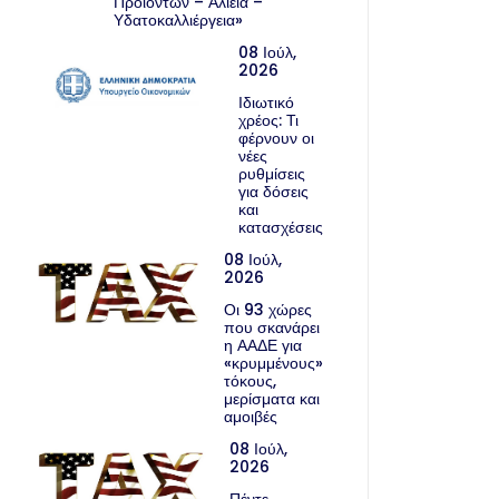
Προϊόντων – Αλιεία –
Υδατοκαλλιέργεια»
08 Ιούλ,
2026
Ιδιωτικό
χρέος: Τι
φέρνουν οι
νέες
ρυθμίσεις
για δόσεις
και
κατασχέσεις
08 Ιούλ,
2026
Οι 93 χώρες
που σκανάρει
η ΑΑΔΕ για
«κρυμμένους»
τόκους,
μερίσματα και
αμοιβές
08 Ιούλ,
2026