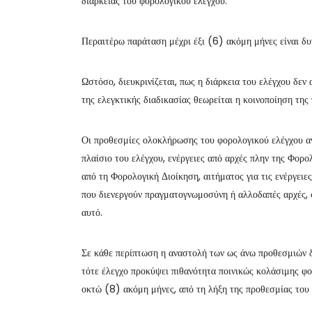
διάρκειας του φορολογικού ελέγχου.
Περαιτέρω παράταση μέχρι έξι (6) ακόμη μήνες είναι δυν
Ωστόσο, διευκρινίζεται, πως η διάρκεια του ελέγχου δεν
της ελεγκτικής διαδικασίας θεωρείται η κοινοποίηση τη
Οι προθεσμίες ολοκλήρωσης του φορολογικού ελέγχου αν
πλαίσιο του ελέγχου, ενέργειες από αρχές πλην της Φορο
από τη Φορολογική Διοίκηση, αιτήματος για τις ενέργειες
που διενεργούν πραγματογνωμοσύνη ή αλλοδαπές αρχές, σ
αυτό.
Σε κάθε περίπτωση η αναστολή των ως άνω προθεσμιών δε
τότε έλεγχο προκύψει πιθανότητα ποινικώς κολάσιμης φο
οκτώ (8) ακόμη μήνες, από τη λήξη της προθεσμίας του 