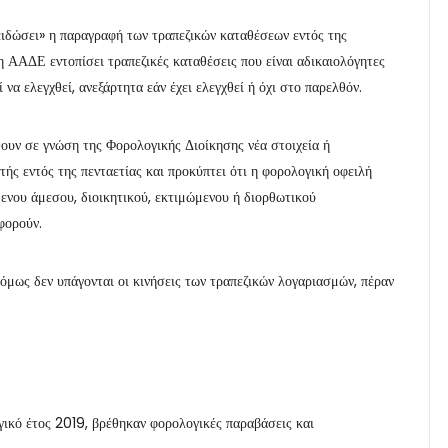
ειδώσει» η παραγραφή των τραπεζικών καταθέσεων εντός της
η ΑΑΔΕ εντοπίσει τραπεζικές καταθέσεις που είναι αδικαιολόγητες
να ελεγχθεί, ανεξάρτητα εάν έχει ελεγχθεί ή όχι στο παρελθόν.
θουν σε γνώση της Φορολογικής Διοίκησης νέα στοιχεία ή
ής εντός της πενταετίας και προκύπτει ότι η φορολογική οφειλή
μενου άμεσου, διοικητικού, εκτιμώμενου ή διορθωτικού
φορούν.
 όμως δεν υπάγονται οι κινήσεις των τραπεζικών λογαριασμών, πέραν
γικό έτος 2019, βρέθηκαν φορολογικές παραβάσεις και