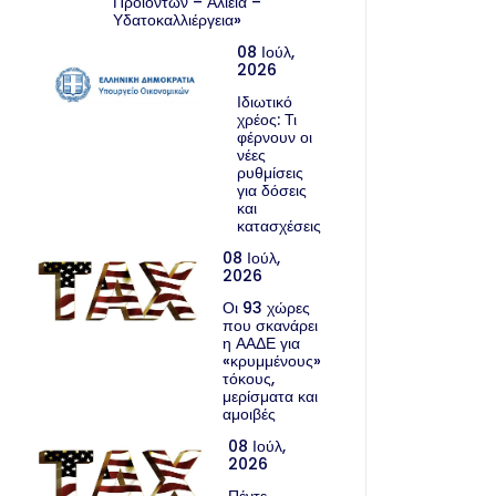
Προϊόντων – Αλιεία –
Υδατοκαλλιέργεια»
08 Ιούλ,
2026
Ιδιωτικό
χρέος: Τι
φέρνουν οι
νέες
ρυθμίσεις
για δόσεις
και
κατασχέσεις
08 Ιούλ,
2026
Οι 93 χώρες
που σκανάρει
η ΑΑΔΕ για
«κρυμμένους»
τόκους,
μερίσματα και
αμοιβές
08 Ιούλ,
2026