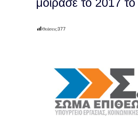
μοίρασε το 2017 τ
Θεάσεις:
377