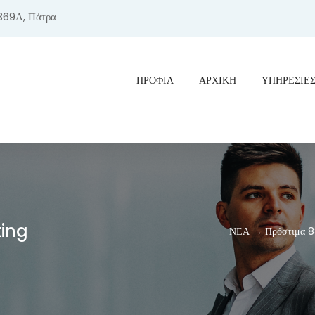
369Α, Πάτρα
ΠΡΟΦΊΛ
ΑΡΧΙΚΗ
ΥΠΗΡΕΣΙΕ
ting
ΝΕΑ → Πρόστιμα 88,