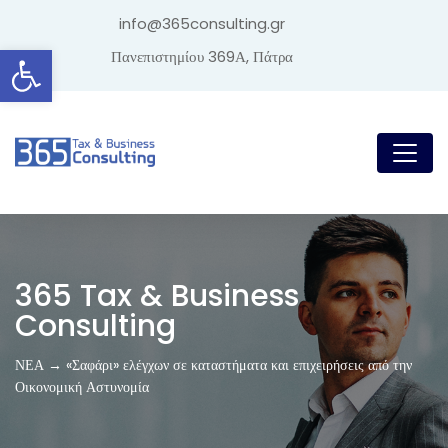
info@365consulting.gr
Ανοίξτε τη γραμμή εργαλείων
Πανεπιστημίου 369Α, Πάτρα
365 Tax & Business
Consulting
ΝΕΑ → «Σαφάρι» ελέγχων σε καταστήματα και επιχειρήσεις από την
Οικονομική Αστυνομία