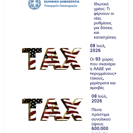
Ιδιωτικό
χρέος: Τι
φέρνουν οι
νέες
ρυθμίσεις
για δόσεις
και
κατασχέσεις
08 Ιούλ,
2026
Οι 93 χώρες
που σκανάρει
η ΑΑΔΕ για
«κρυμμένους»
τόκους,
μερίσματα και
αμοιβές
08 Ιούλ,
2026
Πέντε
πρόστιμα
συνολικού
ύψους
600.000