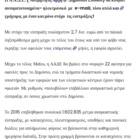
Η Α.Α.Δ.Ε. ( Ανεξάρτητη
Αρχή
Δημοσίων Εσόδων) θα κινηθεί
αυτοματοποιημένα- ηλεκτρονικά με e-mail, τόσο απλά
και
γρήγορα, με έναν και μόνο στόχο τις εισπράξεις!
Με στόχο την είσπραξη τουλάχιστον 2,7 δισ. ευρώ από τα παλαιά
ληξιπρόθεσμα χρέη μέχρι το τέλος του έτους και υπό τον φόβο νέας
έκρηξης των οφειλών τους
επόμενους
μήνες, η εφορία αγριεύει.
Μέχρι το τέλος Μαΐου, η ΑΑΔΕ θα βγάλει στο «σφυρί» 22 ακίνητα για
οφειλές προς το Δημόσιο, ενώ τα τμήματα δικαστικού και νομικής
υποστήριξης των εφοριών και των ελεγκτικών κέντρων έχουν πάρει
«φωτιά». Με ρυθμούς «πολυβόλου» επιβάλλουν αναγκαστικά μέτρα
είσπραξης σε όσους χρωστούν στο Δημόσιο.
Το 2016 επιβλήθηκαν συνολικά 1.602.835 μέτρα αναγκαστικής
είσπραξης, με κατασχέσεις, πλειστηριασμούς, υποθήκες και ποινικές
διώξεις για απλήρωτους φόρους να βρίσκονται στην καθημερινή
ημερήσια διάταξη. Στην πρώτη γραμμή βρίσκονται οι κατασχέσεις στα