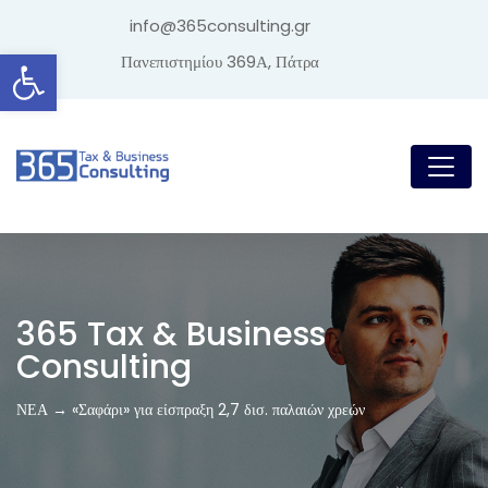
info@365consulting.gr
Ανοίξτε τη γραμμή εργαλείων
Πανεπιστημίου 369Α, Πάτρα
365 Tax & Business
Consulting
ΝΕΑ → «Σαφάρι» για είσπραξη 2,7 δισ. παλαιών χρεών