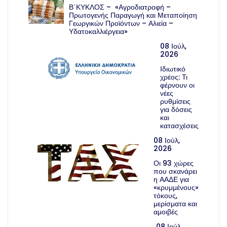
Β΄ΚΥΚΛΟΣ – «Αγροδιατροφή –
Πρωτογενής Παραγωγή και Μεταποίηση
Γεωργικών Προϊόντων – Αλιεία –
Υδατοκαλλιέργεια»
08 Ιούλ,
2026
Ιδιωτικό
χρέος: Τι
φέρνουν οι
νέες
ρυθμίσεις
για δόσεις
και
κατασχέσεις
08 Ιούλ,
2026
Οι 93 χώρες
που σκανάρει
η ΑΑΔΕ για
«κρυμμένους»
τόκους,
μερίσματα και
αμοιβές
08 Ιούλ,