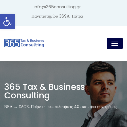
info@365consulting.gr
Ανοίξτε τη γραμμή εργαλείων
Πανεπιστημίου 369Α, Πάτρα
365 Tax & Business
Consulting
ΝΕΑ → ΣΔΟΕ: Παίρνει πίσω επιδοτήσεις 40 εκατ. από επιχειρήσεις