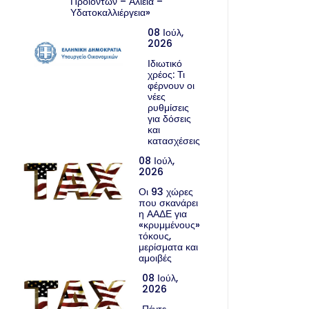
Προϊόντων – Αλιεία –
Υδατοκαλλιέργεια»
08 Ιούλ,
2026
Ιδιωτικό
χρέος: Τι
φέρνουν οι
νέες
ρυθμίσεις
για δόσεις
και
κατασχέσεις
08 Ιούλ,
2026
Οι 93 χώρες
που σκανάρει
η ΑΑΔΕ για
«κρυμμένους»
τόκους,
μερίσματα και
αμοιβές
08 Ιούλ,
2026