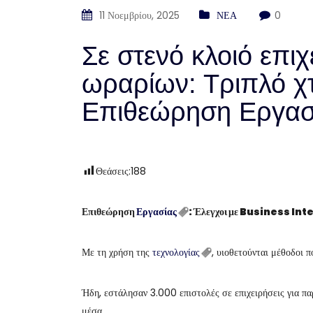
11 Νοεμβρίου, 2025
ΝΕΑ
0
Σε στενό κλοιό επι
ωραρίων: Τριπλό χ
Επιθεώρηση Εργασ
Θεάσεις:
188
Επιθεώρηση
Εργασίας
: Έλεγχοι με Business In
Με τη χρήση της
τεχνολογίας
, υιοθετούνται μέθοδοι 
Ήδη, εστάλησαν 3.000 επιστολές σε επιχειρήσεις για παρ
μέσα.