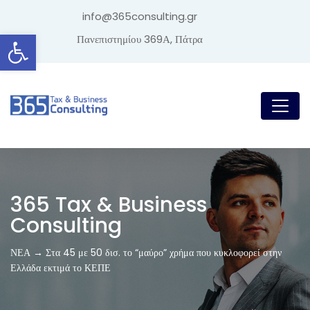
info@365consulting.gr
Ανοίξτε τη γραμμή εργαλείων
Πανεπιστημίου 369Α, Πάτρα
365 Tax & Business
Consulting
ΝΕΑ → Στα 45 με 50 δισ. το “μαύρο” χρήμα που κυκλοφορεί στην
Ελλάδα εκτιμά το ΚΕΠΕ