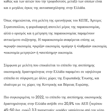
καθώς και των αιτιών που την τροφοδοτούν, μεταξύ των οποίων είναι
και ο μεγάλος όγκος της αυτοαπασχόλησης στην Ελλάδα.
Όπως σημειώνεται, στη μελέτη της ερευνήτριας του ΚΕΠΕ, Άρτεμις
Στρατοπούλου, η φοροδιαφυγή αποτελεί μέρος της παραοικονομίας,
αλλά ο ορισμός και η μέτρηση της παραοικονομίας παραμένουν
αντικείμενο συζήτησης. Η παραοικονομία αναφέρεται επίσης ως
«κρυφή» οικονομία, «γκρίζα» οικονομία, «μαύρη» ή «λαθραία» οικονομία,
«οικονομία μετρητών» ή «ανεπίσημη» οικονομία.
Σύμφωνα με μελέτη που επικαλείται το επίπεδο της ανεπίσημης
οικονομικής δραστηριότητας στην Ελλάδα παραμένει σε υψηλότερα
επίπεδα σε σύγκριση με άλλες χώρες της Ευρωπαϊκής Ένωσης, και
ιδιαίτερα με τις χώρες της Κεντρικής και Βόρειας Ευρώπης.
Πιο συγκεκριμένα, το 2022, το επίπεδο της ανεπίσημης οικονομικής
δραστηριότητας στην Ελλάδα ανήλθε στο 20,9% του ΑΕΠ (περίπου
45-50 δισ. ευρώ) 3,3 ποσοστιαίες μονάδες υψηλότερο από τον μέσο