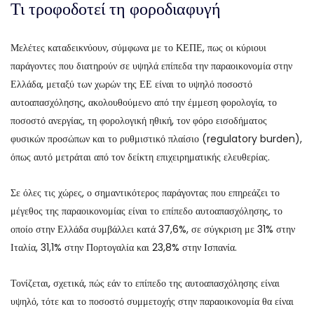
Τι τροφοδοτεί τη φοροδιαφυγή
Μελέτες καταδεικνύουν, σύμφωνα με το ΚΕΠΕ, πως οι κύριουι
παράγοντες που διατηρούν σε υψηλά επίπεδα την παραοικονομία στην
Ελλάδα, μεταξύ των χωρών της ΕΕ είναι το υψηλό ποσοστό
αυτοαπασχόλησης, ακολουθούμενο από την έμμεση φορολογία, το
ποσοστό ανεργίας, τη φορολογική ηθική, τον φόρο εισοδήματος
φυσικών προσώπων και το ρυθμιστικό πλαίσιο (regulatory burden),
όπως αυτό μετράται από τον δείκτη επιχειρηματικής ελευθερίας.
Σε όλες τις χώρες, ο σημαντικότερος παράγοντας που επηρεάζει το
μέγεθος της παραοικονομίας είναι το επίπεδο αυτοαπασχόλησης, το
οποίο στην Ελλάδα συμβάλλει κατά 37,6%, σε σύγκριση με 31% στην
Ιταλία, 31,1% στην Πορτογαλία και 23,8% στην Ισπανία.
Τονίζεται, σχετικά, πώς εάν το επίπεδο της αυτοαπασχόλησης είναι
υψηλό, τότε και το ποσοστό συμμετοχής στην παραοικονομία θα είναι