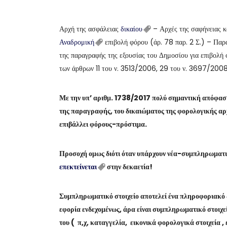
Αρχή της ασφάλειας
δικαίου
– Αρχές της σαφήνειας κ
Αναδρομική
επιβολή φόρου (άρ. 78 παρ. 2 Σ.) – Πα
της παραγραφής της εξουσίας του Δημοσίου για επιβολή
των άρθρων 11 του ν. 3513/2006, 29 του ν. 3697/200
Με την υπ’ αριθμ. 1738/2017 πολύ σημαντική απόφαση
της παραγραφής, του δικαιώματος της φορολογικής αρχ
επιβάλλει φόρους-πρόστιμα.
Προσοχή ομως διότι όταν υπάρχουν νέα-συμπληρωματι
επεκτείνεται
στην δεκαετία!
Συμπληρωματικό στοιχείο αποτελεί ένα πληροφοριακό δ
εφορία ενδεχομένως, άρα είναι συμπληρωματικό στοιχεί
του ( π,χ, καταγγελία, εικονικά φορολογικά στοιχεία ,