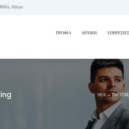
369Α, Πάτρα
ΠΡΟΦΊΛ
ΑΡΧΙΚΗ
ΥΠΗΡΕΣΙΕ
ting
ΝΕΑ → ΣτΕ 1738/