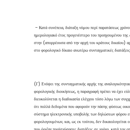
– Κατά συνέπεια, διάταξη νόμου περί παρατάσεως χρόνο
ημερολογιακό έτος προγενέστερο του προηγουμένου της δ
στην (απορρέουσα από την αρχή του κράτους δικαίου) αρ
στο φορολογικό δίκαιο ανωτέρω συνταγματικές διατάξεις
(Γ) Ενόψει της συνταγματικής αρχής της αναλογικότητα
φορολογικής διοικήσεως, η παραγραφή πρέπει να έχει εύλ
διευκολύνεται η διαδικασία ελέγχου τόσο λόγω των συγ
ότι πολλά δεδομένα που αφορούν την πάσης φύσεως οικ
σύστημα ηλεκτρονικής υποβολής των δηλώσεων φόρου εισ
φορολογουμένων, και, ως εκ τούτου, δεν δικαιολογείται
που όριζαν προϊσχύσασες διατάξεις σε χρόνο, κατά τον ο