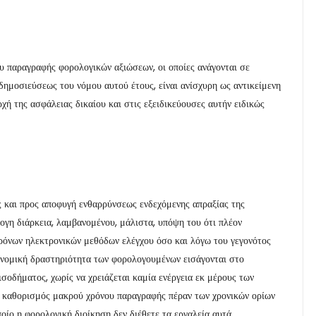
υ παραγραφής φορολογικών αξιώσεων, οι οποίες ανάγονται σε
ημοσιεύσεως του νόμου αυτού έτους, είναι ανίσχυρη ως αντικείμενη
χή της ασφάλειας δικαίου και στις εξειδικεύουσες αυτήν ειδικώς
ς και προς αποφυγή ενθαρρύνσεως ενδεχόμενης απραξίας της
ογη διάρκεια, λαμβανομένου, μάλιστα, υπόψη του ότι πλέον
χρόνων ηλεκτρονικών μεθόδων ελέγχου όσο και λόγω του γεγονότος
ονομική δραστηριότητα των φορολογουμένων εισάγονται στο
οδήματος, χωρίς να χρειάζεται καμία ενέργεια εκ μέρους των
 ο καθορισμός μακρού χρόνου παραγραφής πέραν των χρονικών ορίων
ποίο η φορολογική διοίκηση δεν διέθετε τα εργαλεία αυτά