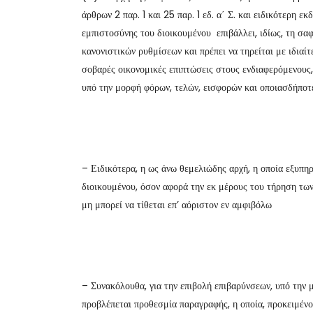
άρθρων 2 παρ. 1 και 25 παρ. 1 εδ. α΄ Σ. και ειδικότερη 
εμπιστοσύνης του διοικουμένου επιβάλλει, ιδίως, τη σα
κανονιστικών ρυθμίσεων και πρέπει να τηρείται με ιδιαίτ
σοβαρές οικονομικές επιπτώσεις στους ενδιαφερόμενους,
υπό την μορφή φόρων, τελών, εισφορών και οποιασδήπο
– Ειδικότερα, η ως άνω θεμελιώδης αρχή, η οποία εξυπη
διοικουμένου, όσον αφορά την εκ μέρους του τήρηση των
μη μπορεί να τίθεται επ’ αόριστον εν αμφιβόλω
– Συνακόλουθα, για την επιβολή επιβαρύνσεων, υπό την 
προβλέπεται προθεσμία παραγραφής, η οποία, προκειμέν