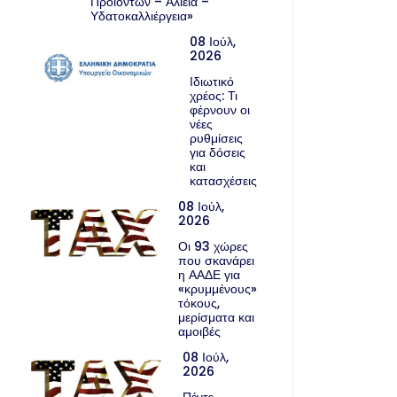
Προϊόντων – Αλιεία –
Υδατοκαλλιέργεια»
08 Ιούλ,
2026
Ιδιωτικό
χρέος: Τι
φέρνουν οι
νέες
ρυθμίσεις
για δόσεις
και
κατασχέσεις
08 Ιούλ,
2026
Οι 93 χώρες
που σκανάρει
η ΑΑΔΕ για
«κρυμμένους»
τόκους,
μερίσματα και
αμοιβές
08 Ιούλ,
2026