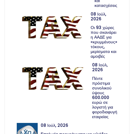
και
κατασχέσεις
08 Ιούλ,
2026
Οι 93 χώρες
που σκανάρει
η ΑΑΔΕ για
«κρυμμένους»
τόκους,
μερίσματα και
αμοιβές
08 Ιούλ,
2026
Πέντε
πρόστιμα
συνολικού
ύψους
600.000
ευρώ σε
λογιστή για
φοροδιαφυγή
εταιρείας
08 Ιούλ, 2026
Επτά νέα προγράμματα για χιλιάδες