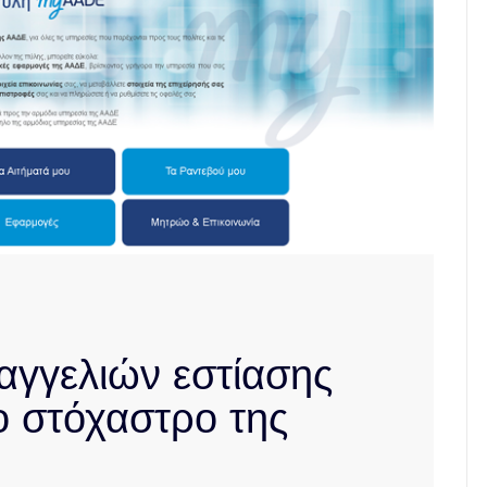
γγελιών εστίασης
ο στόχαστρο της