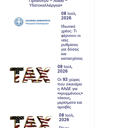
Προϊόντων – Αλιεία –
Υδατοκαλλιέργεια»
08 Ιούλ,
2026
Ιδιωτικό
χρέος: Τι
φέρνουν οι
νέες
ρυθμίσεις
για δόσεις
και
κατασχέσεις
08 Ιούλ,
2026
Οι 93 χώρες
που σκανάρει
η ΑΑΔΕ για
«κρυμμένους»
τόκους,
μερίσματα και
αμοιβές
08 Ιούλ,
2026