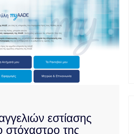
γγελιών εστίασης
ο στόχαστρο της