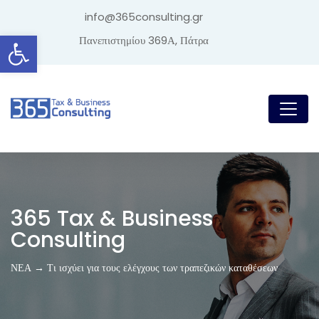
info@365consulting.gr
Ανοίξτε τη γραμμή εργαλείων
Πανεπιστημίου 369Α, Πάτρα
365 Tax & Business
Consulting
ΝΕΑ → Τι ισχύει για τους ελέγχους των τραπεζικών καταθέσεων