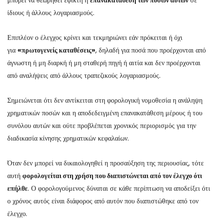
μπορεί να θεωρηθεί εφικτή η
επανακατάθεση των ποσών αυτών
σε
ίδιους ή άλλους λογαριασμούς.
Επιπλέον ο έλεγχος κρίνει και τεκμηριώνει εάν πρόκειται ή όχι
για
«πρωτογενείς καταθέσεις»
, δηλαδή για ποσά που προέρχονται από
άγνωστη ή μη διαρκή ή μη σταθερή πηγή ή αιτία και δεν προέρχονται
από αναλήψεις από άλλους τραπεζικούς λογαριασμούς.
Σημειώνεται ότι δεν αντίκειται στη φορολογική νομοθεσία η ανάληψη
χρηματικών ποσών και η αποδεδειγμένη επανακατάθεση μέρους ή του
συνόλου αυτών και ούτε προβλέπεται χρονικός περιορισμός για την
διαδικασία κίνησης χρηματικών κεφαλαίων.
Όταν δεν μπορεί να δικαιολογηθεί η προσαύξηση της περιουσίας, τότε
αυτή
φορολογείται στη χρήση που διαπιστώνεται από τον έλεγχο ότι
επήλθε
. Ο φορολογούμενος δύναται σε κάθε περίπτωση να αποδείξει ότι
ο χρόνος αυτός είναι διάφορος από αυτόν που διαπιστώθηκε από τον
έλεγχο.