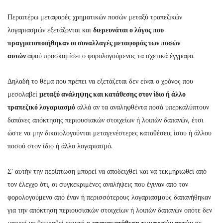
Περαιτέρω μεταφορές χρηματικών ποσών μεταξύ τραπεζικών
λογαριασμών εξετάζονται και
διερευνάται ο λόγος που
πραγματοποιήθηκαν οι συναλλαγές μεταφοράς των ποσών
αυτών
αφού προσκομίσει ο φορολογούμενος τα σχετικά έγγραφα.
Δηλαδή το θέμα που πρέπει να εξετάζεται δεν είναι ο χρόνος που
μεσολαβεί
μεταξύ ανάληψης και κατάθεσης στον ίδιο ή άλλο
τραπεζικό λογαριασμό
αλλά αν τα αναληφθέντα ποσά υπερκαλύπτουν
δαπάνες απόκτησης περιουσιακών στοιχείων ή λοιπών δαπανών, έτσι
ώστε να μην δικαιολογούνται μεταγενέστερες καταθέσεις ίσου ή άλλου
ποσού στον ίδιο ή άλλο λογαριασμό.
Σ’ αυτήν την περίπτωση μπορεί να αποδειχθεί και να τεκμηριωθεί από
τον έλεγχο ότι, οι συγκεκριμένες αναλήψεις που έγιναν από τον
φορολογούμενο από έναν ή περισσότερους λογαριασμούς δαπανήθηκαν
για την απόκτηση περιουσιακών στοιχείων ή λοιπών δαπανών οπότε δεν