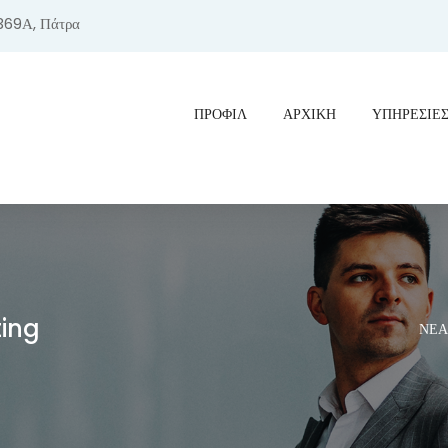
369Α, Πάτρα
ΠΡΟΦΊΛ
ΑΡΧΙΚΗ
ΥΠΗΡΕΣΙΕ
ting
ΝΕΑ 