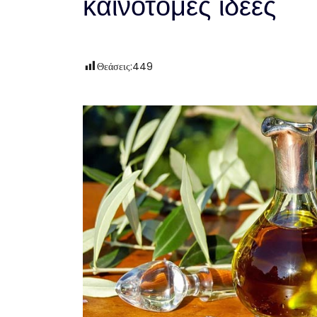
καινοτόμες ιδέες
Θεάσεις:
449