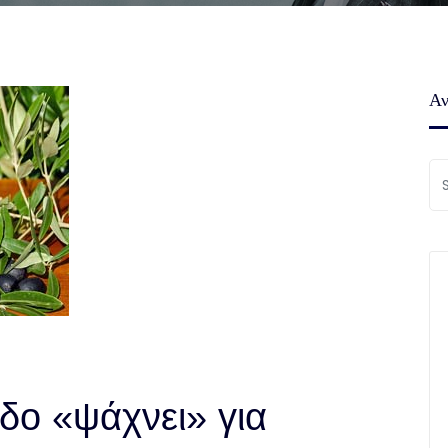
Αν
αδο «ψάχνει» για