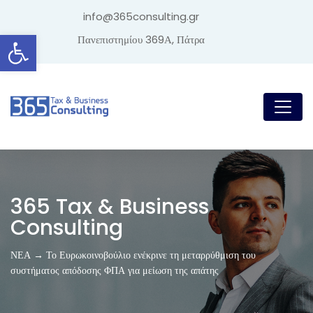
info@365consulting.gr
Ανοίξτε τη γραμμή εργαλείων
Πανεπιστημίου 369Α, Πάτρα
365 Tax & Business
Consulting
ΝΕΑ → Το Ευρωκοινοβούλιο ενέκρινε τη μεταρρύθμιση του
συστήματος απόδοσης ΦΠΑ για μείωση της απάτης