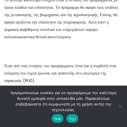
Το δεύτερο καινοτόμο στοιχείο είναι η εστίαση του προγράμματος με
όρους κλάδων και ειδικότητας. Το πρόγραμμα θα αφορά τους κλάδους
της μεταποίησης, της βιομηχανίας και της αγροδιατροφής. Επίσης, θα
αφορά οριζόντια την ειδικότητα της πληροφορικής. Αυτό γιατί η
ψηφιακή αναβάθμιση συνολικά των επιχειρήσεων παράγει
πολλαπλασιαστικά θετικά αποτελέσματα.
Ένας από τους στόχους του προγράμματος είναι και η συμβολή στην
ενίσχυση του τομέα έρευνας και ανάπτυξης στο εσωτερικό της
παραγωγής (RnD).
Χρησιμοποιούμε cookies για να προσφέρουμε την καλύτερη
δυνατή εμπειρία στην ιστόσελίδα μας. Παρακαλούμε
επιβεβαιώσετε ότι συμφωνείτε με τη χρήση αυτής της
Η στοχευμένη σύζευξη επιστημονικού δυναμικού με παραγωγικούς
τεχνολογίας.
κλάδους μακροχρόνια δημιουργεί περισσότερες και πιο σταθερές θέσεις
Ναι
Οχι
εργασίας στο σύνολο της οικονομικής αλυσίδας, ακόμα και για θέσεις