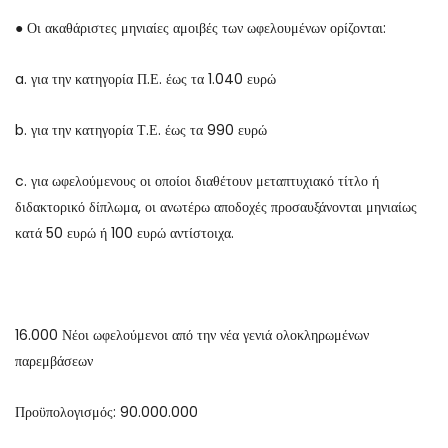
● Οι ακαθάριστες μηνιαίες αμοιβές των ωφελουμένων ορίζονται:
a. για την κατηγορία Π.Ε. έως τα 1.040 ευρώ
b. για την κατηγορία Τ.Ε. έως τα 990 ευρώ
c. για ωφελούμενους οι οποίοι διαθέτουν μεταπτυχιακό τίτλο ή
διδακτορικό δίπλωμα, οι ανωτέρω αποδοχές προσαυξάνονται μηνιαίως
κατά 50 ευρώ ή 100 ευρώ αντίστοιχα.
16.000 Νέοι ωφελούμενοι από την νέα γενιά ολοκληρωμένων
παρεμβάσεων
Προϋπολογισμός: 90.000.000