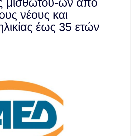
 μισθωτού-ών από
υς νέους και
ηλικίας έως 35 ετών