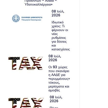
Προϊόντων – Αλιεία –
Υδατοκαλλιέργεια»
08 Ιούλ,
2026
Ιδιωτικό
χρέος: Τι
φέρνουν οι
νέες
ρυθμίσεις
για δόσεις
και
κατασχέσεις
08 Ιούλ,
2026
Οι 93 χώρες
που σκανάρει
η ΑΑΔΕ για
«κρυμμένους»
τόκους,
μερίσματα και
αμοιβές
08 Ιούλ,
2026