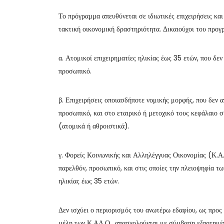
Το πρόγραμμα απευθύνεται σε ιδιωτικές επιχειρήσεις κα
τακτική οικονομική δραστηριότητα. Δικαιούχοι του προγρ
α. Ατομικοί επιχειρηματίες ηλικίας έως 35 ετών, που δ
προσωπικό.
β. Επιχειρήσεις οποιασδήποτε νομικής μορφής, που δεν
προσωπικό, και στο εταιρικό ή μετοχικό τους κεφάλαιο 
(ατομικά ή αθροιστικά).
γ. Φορείς Κοινωνικής και Αλληλέγγυας Οικονομίας (Κ.Α
παρελθόν, προσωπικό, και στις οποίες την πλειοψηφία τ
ηλικίας έως 35 ετών.
Δεν ισχύει ο περιορισμός του ανωτέρω εδαφίου, ως προς
μέλη των Κ.ΑΛ.Ο., απασχολούνται με σύμβαση εξαρτημέ