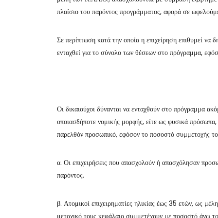
πλαίσιο του παρόντος προγράμματος, αφορά σε ωφελούμ
Σε περίπτωση κατά την οποία η επιχείρηση επιθυμεί να 
ενταχθεί για το σύνολο των θέσεων στο πρόγραμμα, εφό
Οι δικαιούχοι δύνανται να ενταχθούν στο πρόγραμμα ακό
οποιασδήποτε νομικής μορφής, είτε ως φυσικά πρόσωπα, 
παρελθόν προσωπικό, εφόσον το ποσοστό συμμετοχής του
α. Οι επιχειρήσεις που απασχολούν ή απασχόλησαν προσω
παρόντος.
β. Ατομικοί επιχειρηματίες ηλικίας έως 35 ετών, ως μέλ
μετοχικό τους κεφάλαιο συμμετέχουν με ποσοστό άνω τ