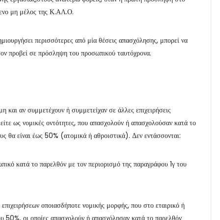
ενο μη μέλος της Κ.ΑΛ.Ο.
δημιουργήσει περισσότερες από μία θέσεις απασχόλησης, μπορεί να
σον προβεί σε πρόσληψη του προσωπικού ταυτόχρονα.
μη και αν συμμετέχουν ή συμμετείχαν σε άλλες επιχειρήσεις
είτε ως νομικές οντότητες, που απασχολούν ή απασχολούσαν κατά το
ς θα είναι έως 50% (ατομικά ή αθροιστικά). Δεν εντάσσονται:
πικό κατά το παρελθόν με τον περιορισμό της παραγράφου 1γ του
η επιχειρήσεων οποιασδήποτε νομικής μορφής, που στο εταιρικό ή
ου 50%, οι οποίες απασχολούν ή απασχόλησαν κατά το παρελθόν