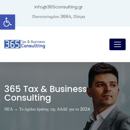
info@365consulting.gr
Ανοίξτε τη γραμμή εργαλείων
Πανεπιστημίου 369Α, Πάτρα
365 Tax & Business
Consulting
ΝΕΑ → Το σχέδιο δράσης της ΑΑΔΕ για το 2024