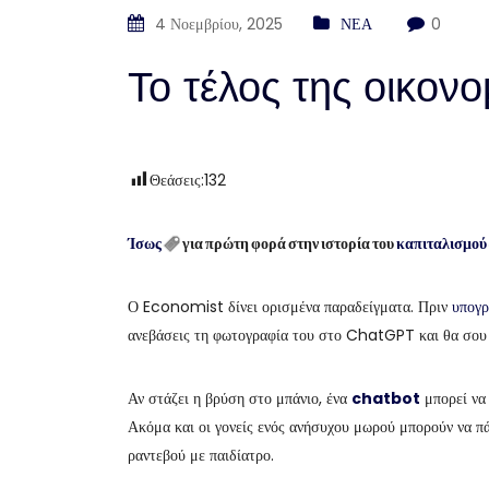
4 Νοεμβρίου, 2025
ΝΕΑ
0
Το τέλος της οικον
Θεάσεις:
132
Ίσως
για πρώτη φορά στην ιστορία του
καπιταλισμού
Ο Economist δίνει ορισμένα παραδείγματα. Πριν
υπογρ
ανεβάσεις τη φωτογραφία του στο ChatGPT και θα σου π
Αν στάζει η βρύση στο μπάνιο, ένα
chatbot
μπορεί να
Ακόμα και οι γονείς ενός ανήσυχου μωρού μπορούν να πά
ραντεβού με παιδίατρο.