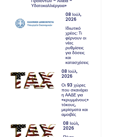
Προϊόντων – Αλιεία –
Υδατοκαλλιέργεια»
08 Ιούλ,
2026
Ιδιωτικό
χρέος: Τι
φέρνουν οι
νέες
ρυθμίσεις
για δόσεις
και
κατασχέσεις
08 Ιούλ,
2026
Οι 93 χώρες
που σκανάρει
η ΑΑΔΕ για
«κρυμμένους»
τόκους,
μερίσματα και
αμοιβές
08 Ιούλ,
2026