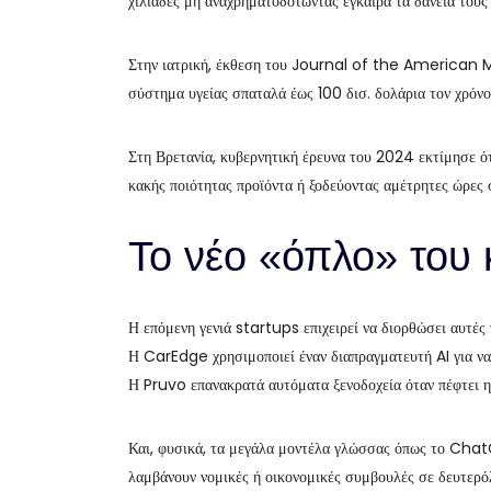
χιλιάδες μη αναχρηματοδοτώντας έγκαιρα τα δάνειά τους 
Στην ιατρική, έκθεση του Journal of the American M
σύστημα υγείας σπαταλά έως 100 δισ. δολάρια τον χρόνο 
Στη Βρετανία, κυβερνητική έρευνα του 2024 εκτίμησε ό
κακής ποιότητας προϊόντα ή ξοδεύοντας αμέτρητες ώρες 
Το νέο «όπλο» του
Η επόμενη γενιά startups επιχειρεί να διορθώσει αυτές 
Η CarEdge χρησιμοποιεί έναν διαπραγματευτή AI για να 
Η Pruvo επανακρατά αυτόματα ξενοδοχεία όταν πέφτει η
Και, φυσικά, τα μεγάλα μοντέλα γλώσσας όπως το Chat
λαμβάνουν νομικές ή οικονομικές συμβουλές σε δευτερό