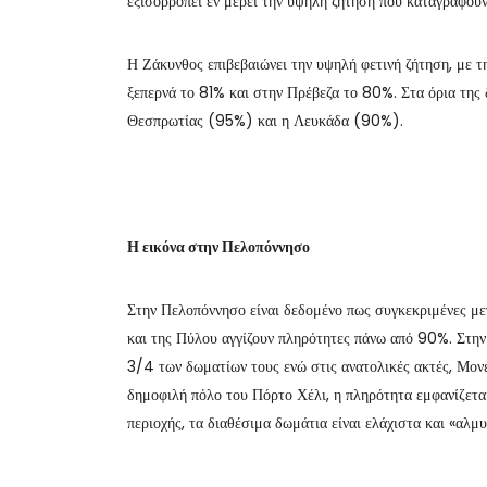
εξισορροπεί εν μέρει την υψηλή ζήτηση που καταγράφουν
Η Ζάκυνθος επιβεβαιώνει την υψηλή φετινή ζήτηση, με τ
ξεπερνά το 81% και στην Πρέβεζα το 80%. Στα όρια της 
Θεσπρωτίας (95%) και η Λευκάδα (90%).
Η εικόνα στην Πελοπόννησο
Στην Πελοπόννησο είναι δεδομένο πως συγκεκριμένες με
και της Πύλου αγγίζουν πληρότητες πάνω από 90%. Στην 
3/4 των δωματίων τους ενώ στις ανατολικές ακτές, Μο
δημοφιλή πόλο του Πόρτο Χέλι, η πληρότητα εμφανίζεται
περιοχής, τα διαθέσιμα δωμάτια είναι ελάχιστα και «αλμυ