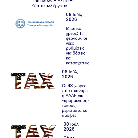
Προϊόντων – Αλιεία –
Υδατοκαλλιέργεια»
08 Ιούλ,
2026
Ιδιωτικό
χρέος: Τι
φέρνουν οι
νέες
ρυθμίσεις
για δόσεις
και
κατασχέσεις
08 Ιούλ,
2026
Οι 93 χώρες
που σκανάρει
η ΑΑΔΕ για
«κρυμμένους»
τόκους,
μερίσματα και
αμοιβές
08 Ιούλ,
2026