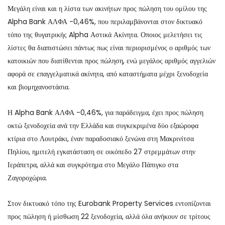
Μεγάλη είναι και η λίστα των ακινήτων προς πώληση του ομίλου της
Alpha Bank ΑΛΦΑ -0,46%, που περιλαμβάνονται στον δικτυακό
τόπο της θυγατρικής Alpha Αστικά Ακίνητα. Οποιος μελετήσει τις
λίστες θα διαπιστώσει πάντως πως είναι περιορισμένος ο αριθμός των
κατοικιών που διατίθενται προς πώληση, ενώ μεγάλος αριθμός αγγελιών
αφορά σε επαγγελματικά ακίνητα, από καταστήματα μέχρι ξενοδοχεία
και βιομηχανοστάσια.
Η Alpha Bank ΑΛΦΑ -0,46%, για παράδειγμα, έχει προς πώληση
οκτώ ξενοδοχεία ανά την Ελλάδα και συγκεκριμένα δύο εξαώροφα
κτίρια στο Λουτράκι, έναν παραδοσιακό ξενώνα στη Μακρινίτσα
Πηλίου, ημιτελή εγκατάσταση σε οικόπεδο 27 στρεμμάτων στην
Ιεράπετρα, αλλά και συγκρότημα στο Μεγάλο Πάπιγκο στα
Ζαγοροχώρια.
Στον δικτυακό τόπο της Eurobank Property Services εντοπίζονται
προς πώληση ή μίσθωση 22 ξενοδοχεία, αλλά όλα ανήκουν σε τρίτους