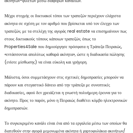
ακινήτων-φιλέτων μέσω διαφόρων καναλιών.
Μέχρι στιγμής οι δικτυακοί τόποι των τραπεζών περιέχουν ελάχιστα
ακίνητα σε σχέση με τον αριθμό που βρίσκεται υπό τον έλεγχο των
τραπεζών, με τα στελέχη της αγοράς real estate να επισημαίνουν πως
στους δικτυακούς τόπους κάποιων τραπεζών, όπως το
Properties4Sale που δημιούργησε πρόσφατα η Τράπεζα Πειραιώς,
«εντάσσονται απολύτως καθαρά ακίνητα», ώστε η διαδικασία πώλησης
(ενίοτε μίσθωσης) να είναι εύκολη και γρήγορη.
Μάλιστα, όσοι συμμετάσχουν στις σχετικές δημοπρασίες μπορούν να
πάρουν και στεγαστικό δάνειο από την τράπεζα με συνοπτικές
διαδικασίες, αφού δεν χρειάζεται η γνωστή πολυήμερη έρευνα για το
ακίνητο. Προς το παρόν, μόνο η Πειραιώς διαθέτει κόμβο ηλεκτρονικών
δημοπρασιών.
Το συγκεκριμένο κανάλι είναι ένα από τα εργαλεία μέσω των οποίων θα
διατεθούν στην αγορά μεμονωμένα ακίνητα ή χαρτοφυλάκια ακινήτων/