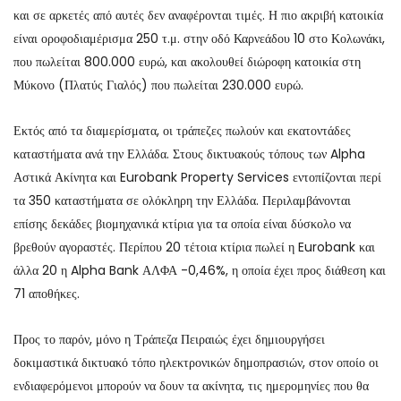
και σε αρκετές από αυτές δεν αναφέρονται τιμές. Η πιο ακριβή κατοικία
είναι οροφοδιαμέρισμα 250 τ.μ. στην οδό Καρνεάδου 10 στο Κολωνάκι,
που πωλείται 800.000 ευρώ, και ακολουθεί διώροφη κατοικία στη
Μύκονο (Πλατύς Γιαλός) που πωλείται 230.000 ευρώ.
Εκτός από τα διαμερίσματα, οι τράπεζες πωλούν και εκατοντάδες
καταστήματα ανά την Ελλάδα. Στους δικτυακούς τόπους των Alpha
Αστικά Ακίνητα και Eurobank Property Services εντοπίζονται περί
τα 350 καταστήματα σε ολόκληρη την Ελλάδα. Περιλαμβάνονται
επίσης δεκάδες βιομηχανικά κτίρια για τα οποία είναι δύσκολο να
βρεθούν αγοραστές. Περίπου 20 τέτοια κτίρια πωλεί η Eurobank και
άλλα 20 η Alpha Bank ΑΛΦΑ -0,46%, η οποία έχει προς διάθεση και
71 αποθήκες.
Προς το παρόν, μόνο η Τράπεζα Πειραιώς έχει δημιουργήσει
δοκιμαστικά δικτυακό τόπο ηλεκτρονικών δημοπρασιών, στον οποίο οι
ενδιαφερόμενοι μπορούν να δουν τα ακίνητα, τις ημερομηνίες που θα