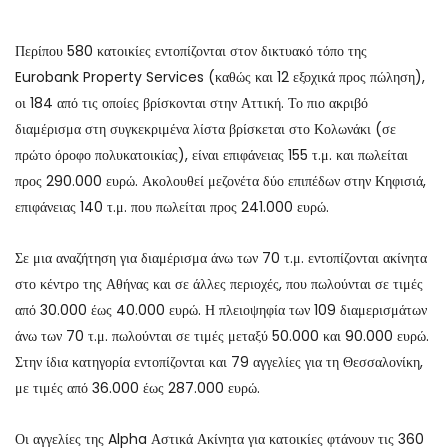
Περίπου 580 κατοικίες εντοπίζονται στον δικτυακό τόπο της
Eurobank Property Services (καθώς και 12 εξοχικά προς πώληση),
οι 184 από τις οποίες βρίσκονται στην Αττική. Το πιο ακριβό
διαμέρισμα στη συγκεκριμένα λίστα βρίσκεται στο Κολωνάκι (σε
πρώτο όροφο πολυκατοικίας), είναι επιφάνειας 155 τ.μ. και πωλείται
προς 290.000 ευρώ. Ακολουθεί μεζονέτα δύο επιπέδων στην Κηφισιά,
επιφάνειας 140 τ.μ. που πωλείται προς 241.000 ευρώ.
Σε μια αναζήτηση για διαμέρισμα άνω των 70 τ.μ. εντοπίζονται ακίνητα
στο κέντρο της Αθήνας και σε άλλες περιοχές, που πωλούνται σε τιμές
από 30.000 έως 40.000 ευρώ. Η πλειοψηφία των 109 διαμερισμάτων
άνω των 70 τ.μ. πωλούνται σε τιμές μεταξύ 50.000 και 90.000 ευρώ.
Στην ίδια κατηγορία εντοπίζονται και 79 αγγελίες για τη Θεσσαλονίκη,
με τιμές από 36.000 έως 287.000 ευρώ.
Οι αγγελίες της Alpha Αστικά Ακίνητα για κατοικίες φτάνουν τις 360