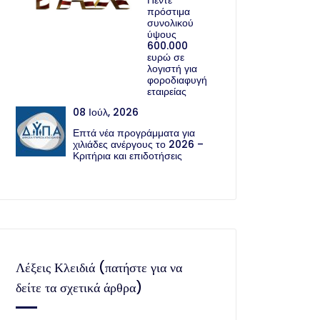
Πέντε
πρόστιμα
συνολικού
ύψους
600.000
ευρώ σε
λογιστή για
φοροδιαφυγή
εταιρείας
08 Ιούλ, 2026
Επτά νέα προγράμματα για
χιλιάδες ανέργους το 2026 –
Κριτήρια και επιδοτήσεις
Λέξεις Κλειδιά (πατήστε για να
δείτε τα σχετικά άρθρα)