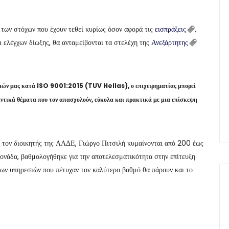
των στόχων που έχουν τεθεί κυρίως όσον αφορά τις
εισπράξεις
,
αι ελέγχων δίωξης, θα ανταμείβονται τα στελέχη της
Ανεξάρτητης
σιών μας κατά ISO 9001:2015 (TUV Hellas), ο επιχειρηματίας μπορεί
αντικά θέματα που τον απασχολούν, εύκολα και πρακτικά με μια επίσκεψη
 τον διοικητής της ΑΑΔΕ, Γιώργο Πιτσιλή κυμαίνονται από 200 έως
μονάδα, βαθμολογήθηκε για την αποτελεσματικότητα στην επίτευξη
των υπηρεσιών που πέτυχαν τον καλύτερο βαθμό θα πάρουν και το