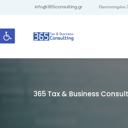
info@365consulting.gr
Πανεπιστημίου 
Ανοίξτε τη γραμμή εργαλείων
365 Tax & Business Consul