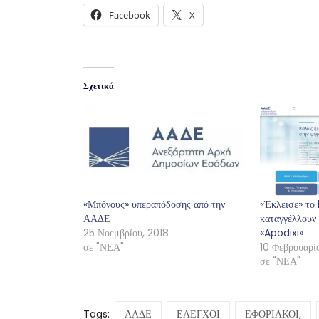
Facebook
X
Σχετικά
«Μπόνους» υπεραπόδοσης από την
«Έκλεισε» το
ΑΑΔΕ
καταγγέλλουν
25 Νοεμβρίου, 2018
«Apodixi»
σε "ΝΕΑ"
10 Φεβρουαρί
σε "ΝΕΑ"
Tags:
ΑΑΔΕ
ΕΛΕΓΧΟΙ
ΕΦΟΡΙΑΚΟΙ,