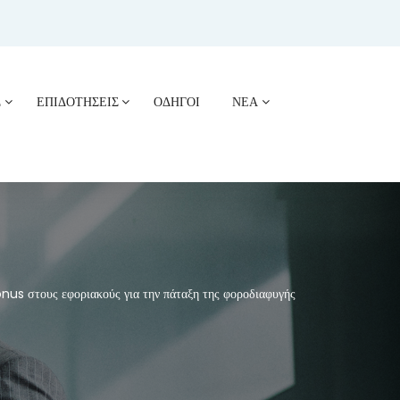
Σ
ΕΠΙΔΟΤΗΣΕΙΣ
ΟΔΗΓΟΙ
ΝΕΑ
us στους εφοριακούς για την πάταξη της φοροδιαφυγής