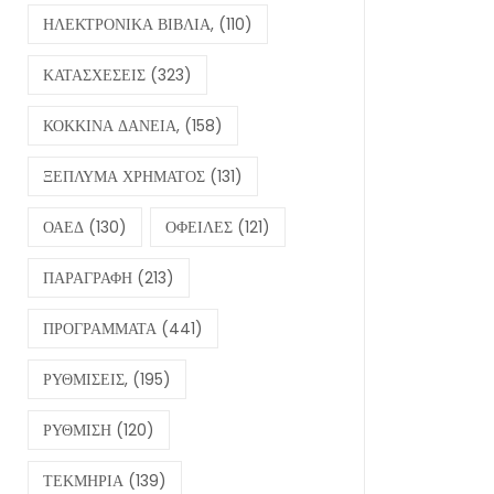
ΗΛΕΚΤΡΟΝΙΚΑ ΒΙΒΛΙΑ,
(110)
ΚΑΤΑΣΧΕΣΕΙΣ
(323)
ΚΟΚΚΙΝΑ ΔΑΝΕΙΑ,
(158)
ΞΕΠΛΥΜΑ ΧΡΗΜΑΤΟΣ
(131)
ΟΑΕΔ
(130)
ΟΦΕΙΛΕΣ
(121)
ΠΑΡΑΓΡΑΦΗ
(213)
ΠΡΟΓΡΑΜΜΑΤΑ
(441)
ΡΥΘΜΙΣΕΙΣ,
(195)
ΡΥΘΜΙΣΗ
(120)
ΤΕΚΜΗΡΙΑ
(139)