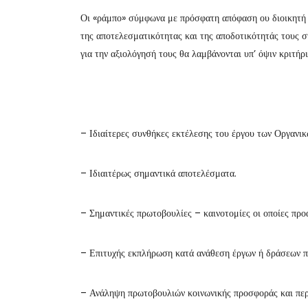
Οι «ράμπο» σύμφωνα με πρόσφατη απόφαση ου διοικητή τ
της αποτελεσματικότητας και της αποδοτικότητάς τους σ
για την αξιολόγησή τους θα λαμβάνονται υπ’ όψιν κριτήρι
– Ιδιαίτερες συνθήκες εκτέλεσης του έργου των Οργανι
– Ιδιαιτέρως σημαντικά αποτελέσματα.
– Σημαντικές πρωτοβουλίες – καινοτομίες οι οποίες προ
– Επιτυχής εκπλήρωση κατά ανάθεση έργων ή δράσεων π
– Ανάληψη πρωτοβουλιών κοινωνικής προσφοράς και περ