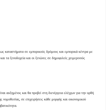
ρίως καταστήματα σε εμπορικούς δρόμους και εμπορικά κέντρα με
και τα ξενοδοχεία και οι ξενώνες σε δημοφιλείς χειμερινούς
ίναι αυξημένος και θα προβεί στη διενέργεια ελέγχων για την ορθή
ς νομοθεσίας, σε επιχειρήσεις κάθε μορφής και οικονομικού
αβατικότητα.