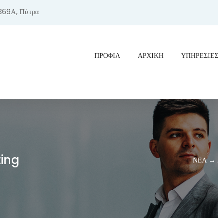
369Α, Πάτρα
ΠΡΟΦΊΛ
ΑΡΧΙΚΗ
ΥΠΗΡΕΣΙΕ
ting
ΝΕΑ → Δε