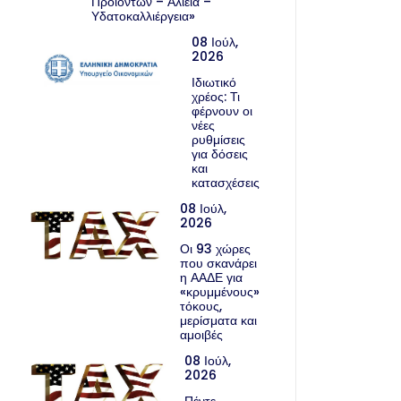
Προϊόντων – Αλιεία –
Υδατοκαλλιέργεια»
08 Ιούλ,
2026
Ιδιωτικό
χρέος: Τι
φέρνουν οι
νέες
ρυθμίσεις
για δόσεις
και
κατασχέσεις
08 Ιούλ,
2026
Οι 93 χώρες
που σκανάρει
η ΑΑΔΕ για
«κρυμμένους»
τόκους,
μερίσματα και
αμοιβές
08 Ιούλ,
2026