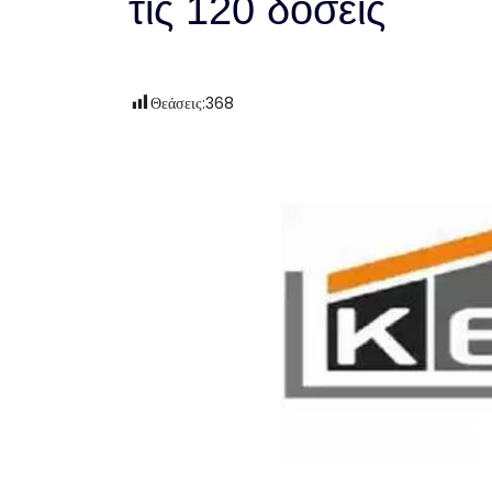
τις 120 δόσεις
Θεάσεις:
368