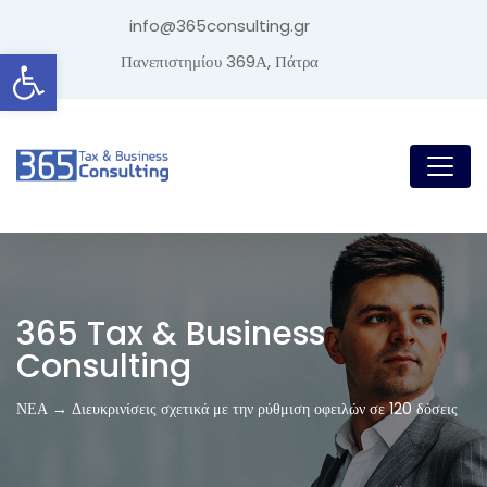
info@365consulting.gr
Ανοίξτε τη γραμμή εργαλείων
Πανεπιστημίου 369Α, Πάτρα
365 Tax & Business
Consulting
ΝΕΑ → Διευκρινίσεις σχετικά με την ρύθμιση οφειλών σε 120 δόσεις