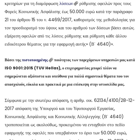
κριτηρίων για τη διαμόρφωση
λύσεων
ρύθμισης οφειλών προς τους
Φορείς Κοινωνικής Ασφάλισης έως 50.000 ευρώ κατά την παράγραφο
21 του άρθρου 15 του ν. 4469/2017, καθορισμός της μεθοδολογίας για
τον προσδιορισμό του ύψους και του αριθμού των δόσεων βάσει αυτών,
εξαίρεση οφειλών από τις λύσεις ρύθμισης και ρύθμιση κάθε άλλου
ειδικότερου θέματος για την εφαρμογή αυτής» (Β΄ 4640)».
Βάσει της
πιστοποιημένης
ποιότητας των παρεχόμενων υπηρεσιών μας κατά
ISO 9001:2015 (TUV Hellas), ο επιχειρηματίας μπορεί πλέον να
ενημερώνεται αξιόπιστα και υπεύθυνα για πολλά σημαντικά θέματα που τον
απασχολούν, εύκολα και πρακτικά με μια επίσκεψη στην ιστοσελίδα μας.
Σύμφωνα με την ανωτέρω απόφαση, η αριθμ. οικ. 62134/4100/28-12-
2017 απόφαση της Υπουργού και του Υφυπουργού Εργασίας,
Κοινωνικής Ασφάλισης και Κοινωνικής Αλληλεγγύης (Β΄ 4640)
τροποποιείται ως ακολούθως, προκειμένου να ενταχθούν στο πεδίο
εφαρμογής της οφειλές που υπερβαίνουν το όριο των 50.000 ευρώ,