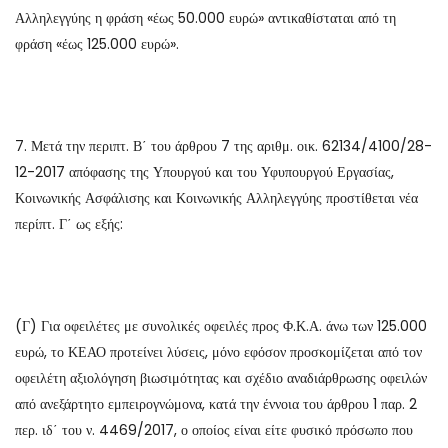
Αλληλεγγύης η φράση «έως 50.000 ευρώ» αντικαθίσταται από τη
φράση «έως 125.000 ευρώ».
7. Μετά την περιπτ. Β΄ του άρθρου 7 της αριθμ. οικ. 62134/4100/28-
12-2017 απόφασης της Υπουργού και του Υφυπουργού Εργασίας,
Κοινωνικής Ασφάλισης και Κοινωνικής Αλληλεγγύης προστίθεται νέα
περίπτ. Γ΄ ως εξής:
(Γ) Για οφειλέτες με συνολικές οφειλές προς Φ.Κ.Α. άνω των 125.000
ευρώ, το ΚΕΑΟ προτείνει λύσεις, μόνο εφόσον προσκομίζεται από τον
οφειλέτη αξιολόγηση βιωσιμότητας και σχέδιο αναδιάρθρωσης οφειλών
από ανεξάρτητο εμπειρογνώμονα, κατά την έννοια του άρθρου 1 παρ. 2
περ. ιδ΄ του ν. 4469/2017, ο οποίος είναι είτε φυσικό πρόσωπο που