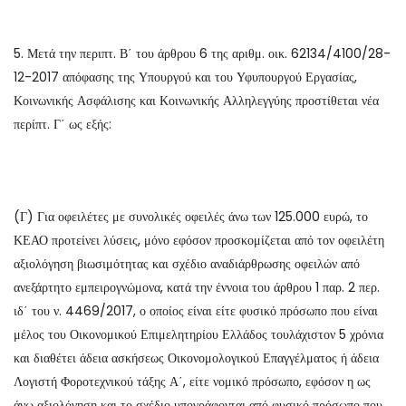
5. Μετά την περιπτ. Β΄ του άρθρου 6 της αριθμ. οικ. 62134/4100/28-
12-2017 απόφασης της Υπουργού και του Υφυπουργού Εργασίας,
Κοινωνικής Ασφάλισης και Κοινωνικής Αλληλεγγύης προστίθεται νέα
περίπτ. Γ΄ ως εξής:
(Γ) Για οφειλέτες με συνολικές οφειλές άνω των 125.000 ευρώ, το
ΚΕΑΟ προτείνει λύσεις, μόνο εφόσον προσκομίζεται από τον οφειλέτη
αξιολόγηση βιωσιμότητας και σχέδιο αναδιάρθρωσης οφειλών από
ανεξάρτητο εμπειρογνώμονα, κατά την έννοια του άρθρου 1 παρ. 2 περ.
ιδ΄ του ν. 4469/2017, ο οποίος είναι είτε φυσικό πρόσωπο που είναι
μέλος του Οικονομικού Επιμελητηρίου Ελλάδος τουλάχιστον 5 χρόνια
και διαθέτει άδεια ασκήσεως Οικονομολογικού Επαγγέλματος ή άδεια
Λογιστή Φοροτεχνικού τάξης Α΄, είτε νομικό πρόσωπο, εφόσον η ως
άνω αξιολόγηση και το σχέδιο υπογράφονται από φυσικό πρόσωπο που