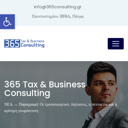
info@365consulting.gr
Ανοίξτε τη γραμμή εργαλείων
Πανεπιστημίου 369Α, Πάτρα
365 Tax & Business
Consulting
ΝΕΑ → Παραγραφή: Οι τροποποιητικές δηλώσεις, η πενταετία και η
κρίσιμη γνωμάτευση