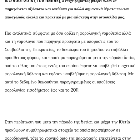
ISO 9001:2015 (TUV Hellas), ο επιχειρηματίας μπορεί πλέον να
ενημερώνεται αξιόπιστα και υπεύθυνα για πολλά σημαντικά θέματα που τον
απασχολούν, εύκολα και πρακτικά με μια επίσκεψη στην ιστοσελίδα μας.
Πιο αναλυτικά, σύμφωνα με όσα ορίζει η φορολογική νομοθεσία αλλά
και τη νομολογία που παρήγαγε πρόσφατα με αποφάσεις του το
Συμβούλιο της Επικρατείας, το δικαίωμα του δημοσίου να επιβάλλει
πρόσθετους φόρους και πρόστιμα παραγράφεται μετά την πάροδο 5ετίας
από το τέλος του έτους εντός του οποίου έπρεπε να υποβληθεί η σχετική
φορολογική δήλωση και εφόσον υποβλήθηκε η φορολογική δήλωση. Με
αυτό το δεδομένο θεωρούνται παραγεγραμμένες οι υποθέσεις
φορολογίας εισοδήματος έως και το 2011.
Στην περίπτωση που μετά την πάροδο της 5ετίας και μέχρι την 10ετία
προκύψουν συμπληρωματικά στοιχεία τα οποία παραπέμπουν σε
φοροδιαφυγή, τότε το χρονικό όριο της παραγραφής επεκτείνεται στην