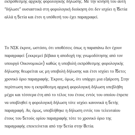
εκπρόθεσμης αρχικής φορολογικής δήλωσης. Με την κίνησή του αυτή
“δήλωσε” ουσιαστικά στη φορολογική διοίκηση ότι δεν ισχύει η 15ετία
αλλά η 5ετία και έτσι η υπόθεσή του έχει παραγραφεί.
Το ΝΣΚ έκρινε, ωστόσο, ότι υποθέσεις όπως η παραπάνω δεν έχουν
παραγραφεί (εκκρεμεί βέβαια η αποδοχή της γνωμοδότησης από τον
υπουργό Οικονομικών) καθώς η υποβολή εκπρόθεσμης φορολογικής
δήλωσης θεωρείται ως μη υποβολή δήλωσης και έτσι ισχύει το 15ετες
χρονικό όριο παραγραφής. Έκρινε, όμως, ότι υπάρχει μια εξαίρεση. Στην
περίπτωση που η εκπρόθεσμη αρχική φορολογική δήλωση υπεβλήθη
μέχρι και τέσσερα έτη από το τέλος του έτους εντός του οποίου έπρεπε
να υποβληθεί η φορολογική δήλωση τότε ισχύει κανονικά η 5ετής
παραγραφή. Αν, όμως, υποβλήθηκε η δήλωση εντός του τελευταίου
έτους του 5ετούς ορίου παραγραφής τότε το χρονικό όριο της
παραγραφής επεκτείνεται από την 5ετία στην 8ετία.