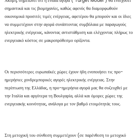
Ακόμη, σημειώνει ότι η ενιαία αγορά (“Target Model”) θα ενισχύσει
σημαντικά και τις βιομηχανίες, καθώς αφενός θα διαμορφωθούν
οικονομικά προσιτές τιμές ενέργειας, αφετέρου θα μπορούν και οι ίδιες
να συμμετέχουν στην αγορά συνάπτοντας συμβόλαια με παραγωγούς
ηλεκτρικής ενέργειας, κάνοντας αντιστάθμιση και ελέγχοντας πλήρως το
ενεργειακό κόστος σε μακροπρόθεσμο ορίζοντα.
Οι περισσότερες ευρωπαϊκές χώρες έχουν ήδη ενοποιήσει τις προ-
ημερήσιες χονδρεμπορικές αγορές ηλεκτρικής ενέργειας. Στην
περίπτωση της Ελλάδας, η προ-ημερήσια αγορά μας θα συζευχθεί με
την Ιταλία και αργότερα τη Βουλγαρία, αλλά και όμορες χώρες της
ενεργειακής κοινότητας, ανάλογα με τον βαθμό ετοιμότητάς τους.
Στη μετοχική του σύνθεση συμμετέχουν (σε παρένθεση το μετοχικό