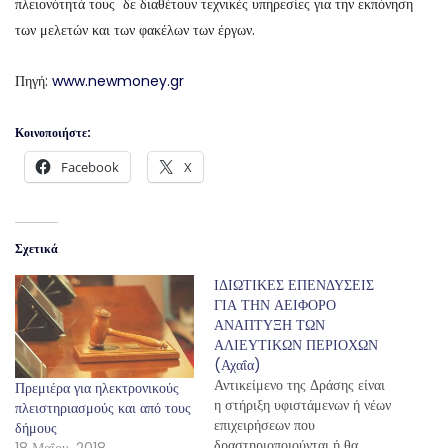
πλειονότητά τους δε διαθέτουν τεχνικές υπηρεσίες για την εκπόνηση
των μελετών και των φακέλων των έργων.
Πηγή:
www.newmoney.gr
Κοινοποιήστε:
Facebook
X
Σχετικά
ΙΔΙΩΤΙΚΕΣ ΕΠΕΝΔΥΣΕΙΣ
ΓΙΑ ΤΗΝ ΑΕΙΦΟΡΟ
ΑΝΑΠΤΥΞΗ ΤΩΝ
ΑΛΙΕΥΤΙΚΩΝ ΠΕΡΙΟΧΩΝ
(Αχαΐα)
Αντικείμενο της Δράσης είναι
Πρεμιέρα για ηλεκτρονικούς
η στήριξη υφιστάμενων ή νέων
πλειστηριασμούς και από τους
επιχειρήσεων που
δήμους
δραστηριοποιούνται ή θα
18 Μαΐου, 2018