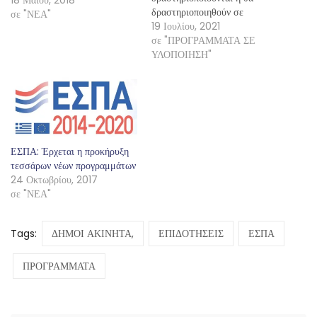
δραστηριοποιηθούν σε
σε "ΝΕΑ"
επιλέξιμους τομείς (ΚΑΔ) και
19 Ιουλίου, 2021
σε συγκεκριμένα δημοτικά/
σε "ΠΡΟΓΡΑΜΜΑΤΑ ΣΕ
κοινοτικά διαμερίσματα που
ΥΛΟΠΟΙΗΣΗ"
ορίζει το Πρόγραμμα (εντός
των Δήμων Αιγιαλείας,
Δυτικής Αχαΐας και Πατρέων).
ΔΙΚΑΙΟΥΧΟΙ Υφιστάμενες
ή υπό ίδρυση επιχειρήσεις
(ατομικές ή νομικά πρόσωπα)
ΕΣΠΑ: Έρχεται η προκήρυξη
ΠΕΡΙΟΧΗ ΥΛΟΠΟΙΗΣΗΣ…
τεσσάρων νέων προγραμμάτων
24 Οκτωβρίου, 2017
σε "ΝΕΑ"
Tags:
ΔΗΜΟΙ ΑΚΙΝΗΤΑ,
ΕΠΙΔΟΤΗΣΕΙΣ
ΕΣΠΑ
ΠΡΟΓΡΑΜΜΑΤΑ