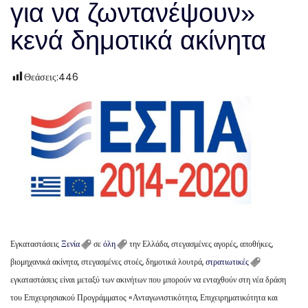
για να ζωντανέψουν»
κενά δημοτικά ακίνητα
Θεάσεις:
446
Εγκαταστάσεις
Ξενία
σε
όλη
την Ελλάδα, στεγασμένες αγορές, αποθήκες,
βιομηχανικά ακίνητα, στεγασμένες στοές, δημοτικά λουτρά,
στρατιωτικές
εγκαταστάσεις είναι μεταξύ των ακινήτων που μπορούν να ενταχθούν στη νέα δράση
του Επιχειρησιακού Προγράμματος «Ανταγωνιστικότητα, Επιχειρηματικότητα και