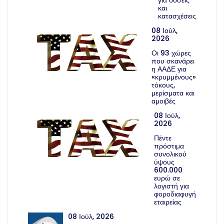
και
κατασχέσεις
08 Ιούλ,
2026
Οι 93 χώρες
που σκανάρει
η ΑΑΔΕ για
«κρυμμένους»
τόκους,
μερίσματα και
αμοιβές
08 Ιούλ,
2026
Πέντε
πρόστιμα
συνολικού
ύψους
600.000
ευρώ σε
λογιστή για
φοροδιαφυγή
εταιρείας
08 Ιούλ, 2026