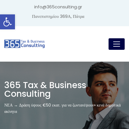
info@365consulting.gr
Ανοίξτε τη γραμμή εργαλείων
Πανεπιστημίου 369Α, Πάτρα
365 Tax & Business
Consulting
ΝΕΑ → Δράση ύψους €50 εκατ. για να ζωντανέψουν» κενά δημοτικά
ακίνητα