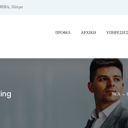
369Α, Πάτρα
ΠΡΟΦΊΛ
ΑΡΧΙΚΗ
ΥΠΗΡΕΣΙΕ
ting
ΝΕΑ → Επ