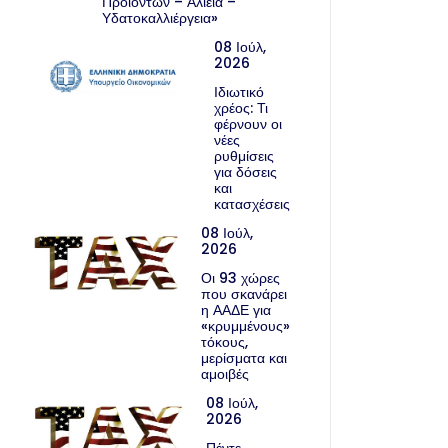
Προϊόντων – Αλιεία –
Υδατοκαλλιέργεια»
08 Ιούλ,
2026
Ιδιωτικό
χρέος: Τι
φέρνουν οι
νέες
ρυθμίσεις
για δόσεις
και
κατασχέσεις
08 Ιούλ,
2026
Οι 93 χώρες
που σκανάρει
η ΑΑΔΕ για
«κρυμμένους»
τόκους,
μερίσματα και
αμοιβές
08 Ιούλ,
2026