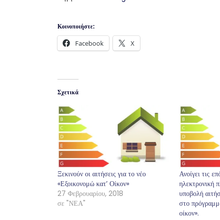
Κοινοποιήστε:
Facebook
X
Σχετικά
Ξεκινούν οι αιτήσεις για το νέο
Ανοίγει τις ε
«Εξοικονομώ κατ’ Οίκον»
ηλεκτρονική π
27 Φεβρουαρίου, 2018
υποβολή αιτήσ
σε "ΝΕΑ"
στο πρόγραμμ
οίκον».